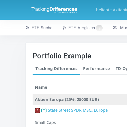
beliebte Aktien
ETF-Suche
ETF-Vergleich
Mus
0
Portfolio Example
Tracking Differences
Performance
TD-O
Name
Aktien Europa (25%, 25000 EUR)
State Street SPDR MSCI Europe
P
T
Small Caps