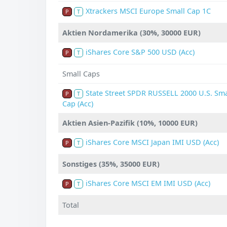
Xtrackers MSCI Europe Small Cap 1C
P
T
Aktien Nordamerika (30%, 30000 EUR)
iShares Core S&P 500 USD (Acc)
P
T
Small Caps
State Street SPDR RUSSELL 2000 U.S. Sma
P
T
Cap (Acc)
Aktien Asien-Pazifik (10%, 10000 EUR)
iShares Core MSCI Japan IMI USD (Acc)
P
T
Sonstiges (35%, 35000 EUR)
iShares Core MSCI EM IMI USD (Acc)
P
T
Total