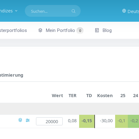
indizes
Deut
terportfolios
Mein Portfolio
Blog
0
ptimierung
Wert
TER
TD
Kosten
25
24
0,08
-0,15
-30,00
-0,1
-0,2