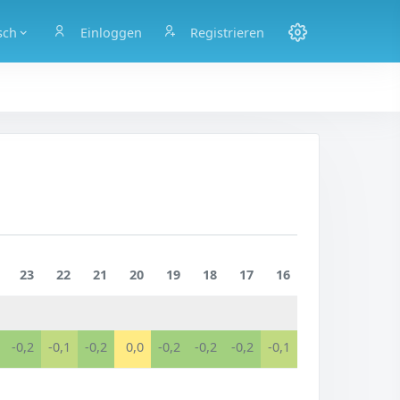
sch
Einloggen
Registrieren
23
22
21
20
19
18
17
16
-0,2
-0,1
-0,2
0,0
-0,2
-0,2
-0,2
-0,1