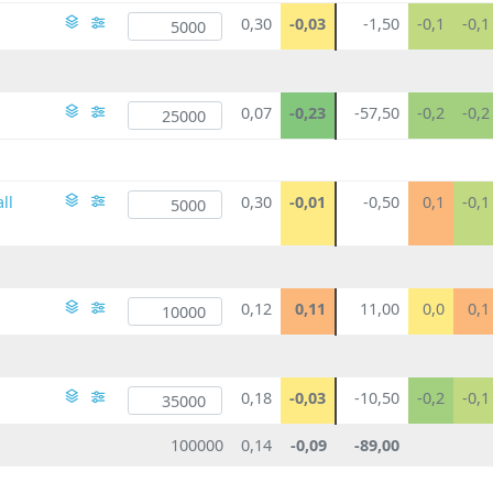
0,30
-0,03
-1,50
-0,1
-0,1
0,07
-0,23
-57,50
-0,2
-0,2
ll
0,30
-0,01
-0,50
0,1
-0,1
0,12
0,11
11,00
0,0
0,1
0,18
-0,03
-10,50
-0,2
-0,1
100000
0,14
-0,09
-89,00