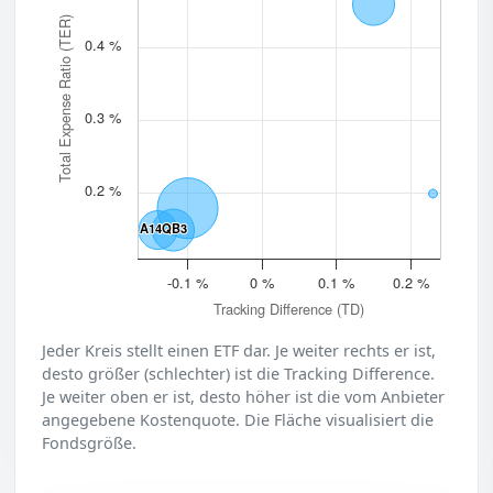
Total Expense Ratio (TER)
0.4 %
0.3 %
0.2 %
A14QB3
A14QB3
-0.1 %
0 %
0.1 %
0.2 %
Tracking Difference (TD)
Jeder Kreis stellt einen ETF dar. Je weiter rechts er ist,
desto größer (schlechter) ist die Tracking Difference.
Je weiter oben er ist, desto höher ist die vom Anbieter
angegebene Kostenquote. Die Fläche visualisiert die
Fondsgröße.