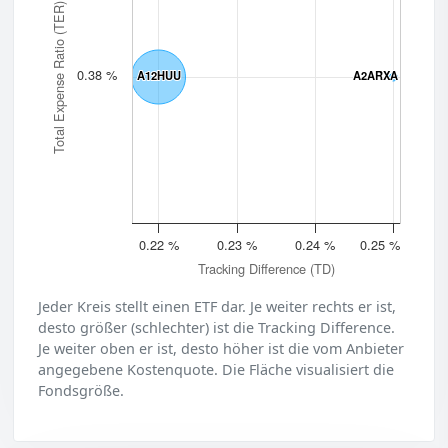
Total Expense Ratio (TER)
0.38 %
A12HUU
A12HUU
A2ARXA
A2ARXA
0.22 %
0.23 %
0.24 %
0.25 %
Tracking Difference (TD)
Jeder Kreis stellt einen ETF dar. Je weiter rechts er ist,
desto größer (schlechter) ist die Tracking Difference.
Je weiter oben er ist, desto höher ist die vom Anbieter
angegebene Kostenquote. Die Fläche visualisiert die
Fondsgröße.