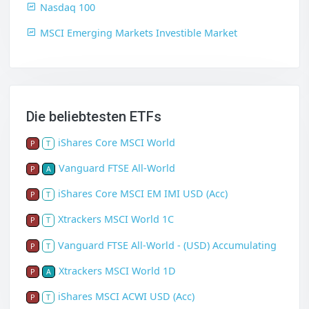
Nasdaq 100
MSCI Emerging Markets Investible Market
Die beliebtesten ETFs
iShares Core MSCI World
P
T
Vanguard FTSE All-World
P
A
iShares Core MSCI EM IMI USD (Acc)
P
T
Xtrackers MSCI World 1C
P
T
Vanguard FTSE All-World - (USD) Accumulating
P
T
Xtrackers MSCI World 1D
P
A
iShares MSCI ACWI USD (Acc)
P
T