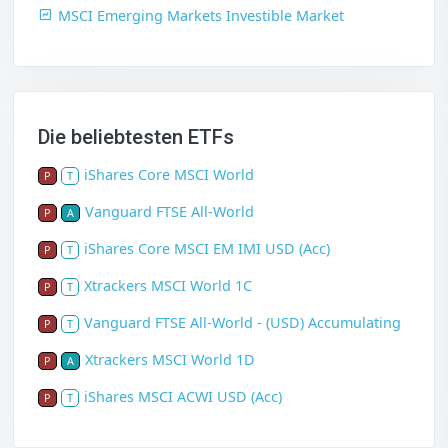
MSCI Emerging Markets Investible Market
Die beliebtesten ETFs
iShares Core MSCI World
P
T
Vanguard FTSE All-World
P
A
iShares Core MSCI EM IMI USD (Acc)
P
T
Xtrackers MSCI World 1C
P
T
Vanguard FTSE All-World - (USD) Accumulating
P
T
Xtrackers MSCI World 1D
P
A
iShares MSCI ACWI USD (Acc)
P
T