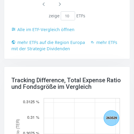
zeige
ETFs
Alle im ETF-Vergleich öffnen
mehr ETFs auf die Region Europa
mehr ETFs
mit der Strategie Dividenden
Tracking Difference, Total Expense Ratio
und Fondsgröße im Vergleich
0.3125 %
0.31 %
263529
263529
0.3075 %