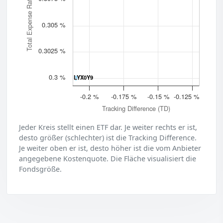
Total Expense Ratio (TER)
0.305 %
0.3025 %
0.3 %
LYX0Y9
LYX0Y9
-0.2 %
-0.175 %
-0.15 %
-0.125 %
Tracking Difference (TD)
Jeder Kreis stellt einen ETF dar. Je weiter rechts er ist,
desto größer (schlechter) ist die Tracking Difference.
Je weiter oben er ist, desto höher ist die vom Anbieter
angegebene Kostenquote. Die Fläche visualisiert die
Fondsgröße.