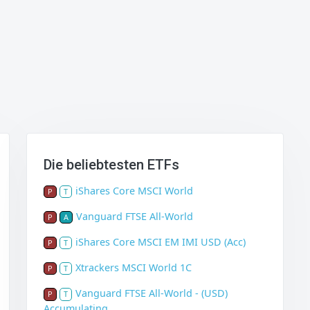
Die beliebtesten ETFs
iShares Core MSCI World
P
T
Vanguard FTSE All-World
P
A
iShares Core MSCI EM IMI USD (Acc)
P
T
Xtrackers MSCI World 1C
P
T
Vanguard FTSE All-World - (USD)
P
T
Accumulating