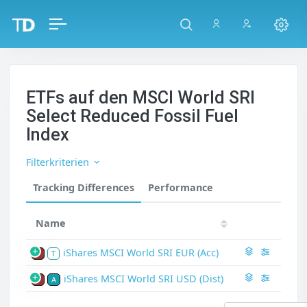
ETFs auf den MSCI World SRI
Select Reduced Fossil Fuel
Index
Filterkriterien
Tracking Differences
Performance
Name
iShares MSCI World SRI EUR (Acc)
P
T
iShares MSCI World SRI USD (Dist)
P
A