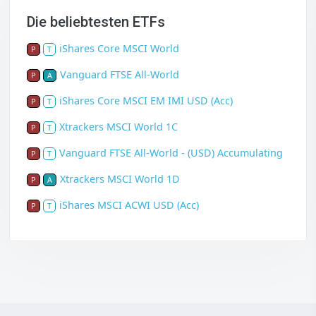
Die beliebtesten ETFs
iShares Core MSCI World
P
T
Vanguard FTSE All-World
P
A
iShares Core MSCI EM IMI USD (Acc)
P
T
Xtrackers MSCI World 1C
P
T
Vanguard FTSE All-World - (USD) Accumulating
P
T
Xtrackers MSCI World 1D
P
A
iShares MSCI ACWI USD (Acc)
P
T