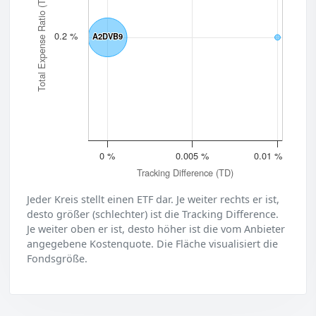
Total Expense Ratio (TER)
0.2 %
A2DVB9
A2DVB9
0 %
0.005 %
0.01 %
Tracking Difference (TD)
Jeder Kreis stellt einen ETF dar. Je weiter rechts er ist,
desto größer (schlechter) ist die Tracking Difference.
Je weiter oben er ist, desto höher ist die vom Anbieter
angegebene Kostenquote. Die Fläche visualisiert die
Fondsgröße.