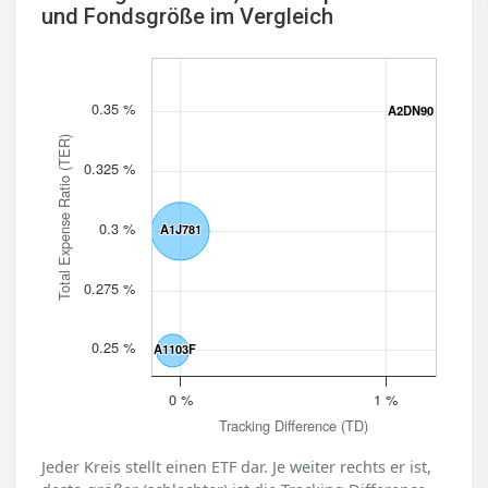
und Fondsgröße im Vergleich
0.35 %
A2DN90
A2DN90
Total Expense Ratio (TER)
0.325 %
0.3 %
A1J781
A1J781
0.275 %
0.25 %
A1103F
A1103F
0 %
1 %
Tracking Difference (TD)
Jeder Kreis stellt einen ETF dar. Je weiter rechts er ist,