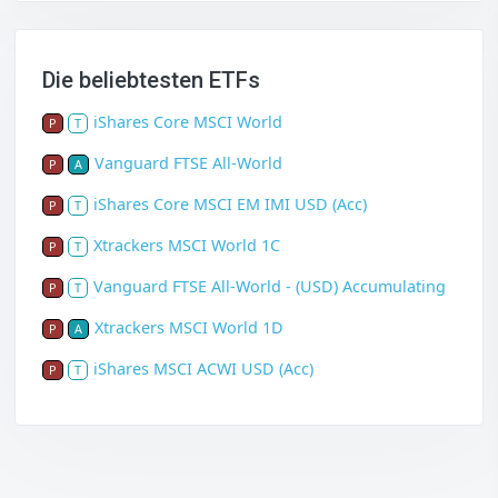
Die beliebtesten ETFs
iShares Core MSCI World
P
T
Vanguard FTSE All-World
P
A
iShares Core MSCI EM IMI USD (Acc)
P
T
Xtrackers MSCI World 1C
P
T
Vanguard FTSE All-World - (USD) Accumulating
P
T
Xtrackers MSCI World 1D
P
A
iShares MSCI ACWI USD (Acc)
P
T