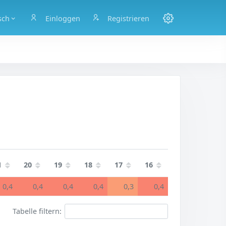
sch
Einloggen
Registrieren
1
20
19
18
17
16
0,4
0,4
0,4
0,4
0,3
0,4
Tabelle filtern: