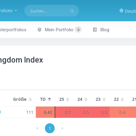
indizes
Deut
terportfolios
Mein Portfolio
Blog
0
ingdom Index
Größe
TD
25
24
23
22
2
111
0,42
0,5
0,5
0,5
0,4
1