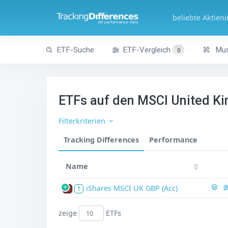
beliebte Aktien
ETF-Suche
ETF-Vergleich
Mus
0
ETFs auf den MSCI United K
Filterkriterien
Tracking Differences
Performance
Name
iShares MSCI UK GBP (Acc)
P
T
zeige
ETFs