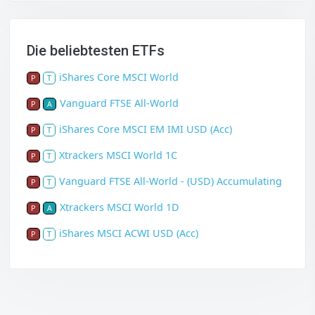
Die beliebtesten ETFs
iShares Core MSCI World
P
T
Vanguard FTSE All-World
P
A
iShares Core MSCI EM IMI USD (Acc)
P
T
Xtrackers MSCI World 1C
P
T
Vanguard FTSE All-World - (USD) Accumulating
P
T
Xtrackers MSCI World 1D
P
A
iShares MSCI ACWI USD (Acc)
P
T