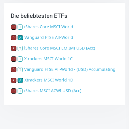
Die beliebtesten ETFs
iShares Core MSCI World
P
T
Vanguard FTSE All-World
P
A
iShares Core MSCI EM IMI USD (Acc)
P
T
Xtrackers MSCI World 1C
P
T
Vanguard FTSE All-World - (USD) Accumulating
P
T
Xtrackers MSCI World 1D
P
A
iShares MSCI ACWI USD (Acc)
P
T