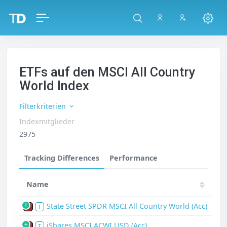
ETFs auf den MSCI All Country
World Index
Filterkriterien
Indexmitglieder
2975
Tracking Differences
Performance
Name
State Street SPDR MSCI All Country World (Acc)
P
T
iShares MSCI ACWI USD (Acc)
P
T