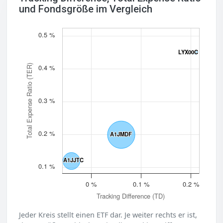
und Fondsgröße im Vergleich
0.5 %
LYX00C
LYX00C
Total Expense Ratio (TER)
0.4 %
0.3 %
0.2 %
A1JMDF
A1JMDF
A1JJTC
A1JJTC
0.1 %
0 %
0.1 %
0.2 %
Tracking Difference (TD)
Jeder Kreis stellt einen ETF dar. Je weiter rechts er ist,