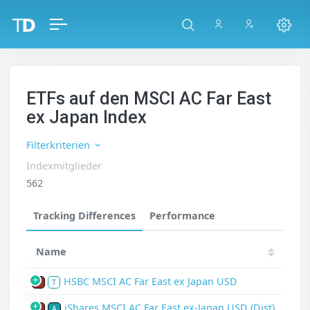
ETFs auf den MSCI AC Far East
ex Japan Index
Filterkriterien
Indexmitglieder
562
Tracking Differences
Performance
Name
HSBC MSCI AC Far East ex Japan USD
P
T
iShares MSCI AC Far East ex-Japan USD (Dist)
P
A