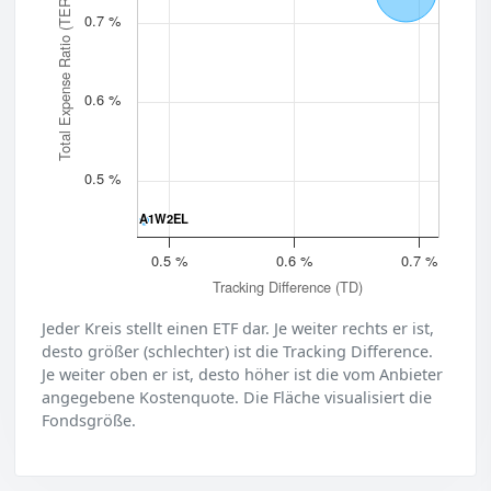
Total Expense Ratio (TER)
0.7 %
0.6 %
0.5 %
A1W2EL
A1W2EL
0.5 %
0.6 %
0.7 %
Tracking Difference (TD)
Jeder Kreis stellt einen ETF dar. Je weiter rechts er ist,
desto größer (schlechter) ist die Tracking Difference.
Je weiter oben er ist, desto höher ist die vom Anbieter
angegebene Kostenquote. Die Fläche visualisiert die
Fondsgröße.