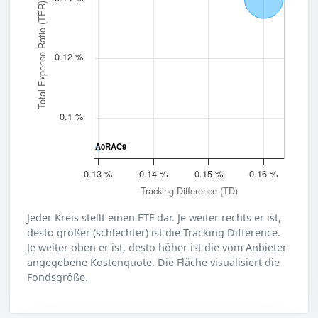
Total Expense Ratio (TER)
0.12 %
0.1 %
A0RAC9
A0RAC9
0.13 %
0.14 %
0.15 %
0.16 %
Tracking Difference (TD)
Jeder Kreis stellt einen ETF dar. Je weiter rechts er ist,
desto größer (schlechter) ist die Tracking Difference.
Je weiter oben er ist, desto höher ist die vom Anbieter
angegebene Kostenquote. Die Fläche visualisiert die
Fondsgröße.