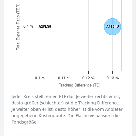
Total Expense Ratio (TER)
0.1 %
A2PLS8
A2PLS8
A1T8FU
A1T8FU
0.1 %
0.11 %
0.12 %
0.13 %
Tracking Difference (TD)
Jeder Kreis stellt einen ETF dar. Je weiter rechts er ist,
desto größer (schlechter) ist die Tracking Difference.
Je weiter oben er ist, desto höher ist die vom Anbieter
angegebene Kostenquote. Die Fläche visualisiert die
Fondsgröße.