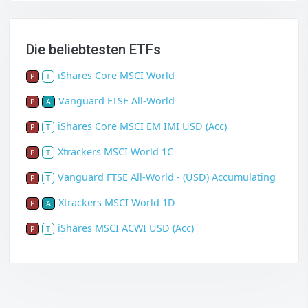
Die beliebtesten ETFs
iShares Core MSCI World
P
T
Vanguard FTSE All-World
P
A
iShares Core MSCI EM IMI USD (Acc)
P
T
Xtrackers MSCI World 1C
P
T
Vanguard FTSE All-World - (USD) Accumulating
P
T
Xtrackers MSCI World 1D
P
A
iShares MSCI ACWI USD (Acc)
P
T