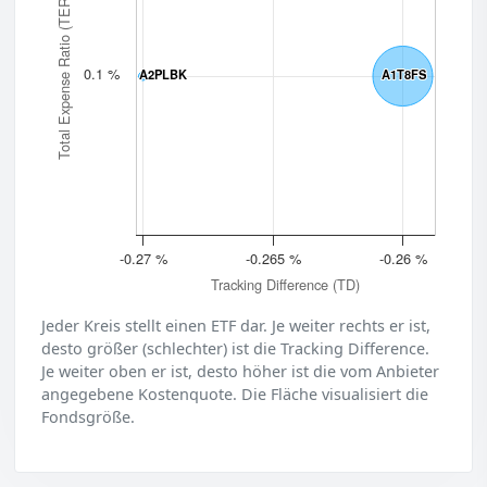
Total Expense Ratio (TER)
0.1 %
A2PLBK
A2PLBK
A1T8FS
A1T8FS
-0.27 %
-0.265 %
-0.26 %
Tracking Difference (TD)
Jeder Kreis stellt einen ETF dar. Je weiter rechts er ist,
desto größer (schlechter) ist die Tracking Difference.
Je weiter oben er ist, desto höher ist die vom Anbieter
angegebene Kostenquote. Die Fläche visualisiert die
Fondsgröße.