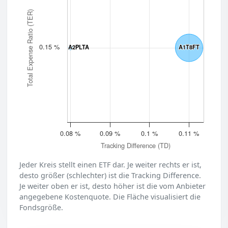
Total Expense Ratio (TER)
0.15 %
A2PLTA
A2PLTA
A1T8FT
A1T8FT
0.08 %
0.09 %
0.1 %
0.11 %
Tracking Difference (TD)
Jeder Kreis stellt einen ETF dar. Je weiter rechts er ist,
desto größer (schlechter) ist die Tracking Difference.
Je weiter oben er ist, desto höher ist die vom Anbieter
angegebene Kostenquote. Die Fläche visualisiert die
Fondsgröße.