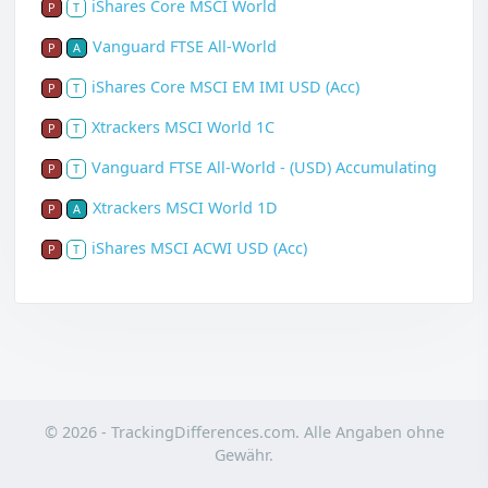
iShares Core MSCI World
P
T
Vanguard FTSE All-World
P
A
iShares Core MSCI EM IMI USD (Acc)
P
T
Xtrackers MSCI World 1C
P
T
Vanguard FTSE All-World - (USD) Accumulating
P
T
Xtrackers MSCI World 1D
P
A
iShares MSCI ACWI USD (Acc)
P
T
© 2026 - TrackingDifferences.com. Alle Angaben ohne
Gewähr.