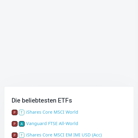
Die beliebtesten ETFs
iShares Core MSCI World
P
T
Vanguard FTSE All-World
P
A
iShares Core MSCI EM IMI USD (Acc)
P
T