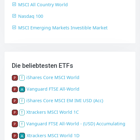
MSCI All Country World
Nasdaq 100
MSCI Emerging Markets Investible Market
Die beliebtesten ETFs
iShares Core MSCI World
P
T
Vanguard FTSE All-World
P
A
iShares Core MSCI EM IMI USD (Acc)
P
T
Xtrackers MSCI World 1C
P
T
Vanguard FTSE All-World - (USD) Accumulating
P
T
Xtrackers MSCI World 1D
P
A