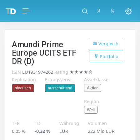
Amundi Prime
Vergleich
Europe UCITS ETF
Portfolio
DR (D)
ISIN
LU1931974262
Rating
★★★★☆
Replikation
Ertragsverw.
Assetklasse
Aktien
physisch
ausschüttend
Region
Welt
TER
TD
Währung
Volumen
0,05 %
-0,32 %
EUR
222 Mio EUR