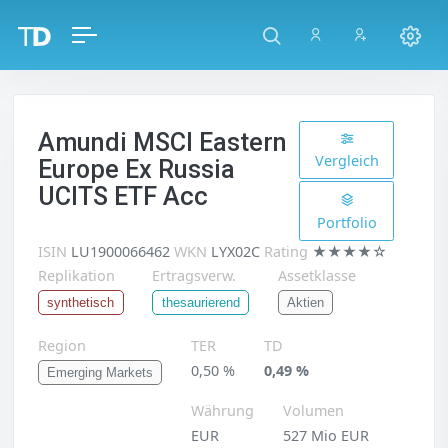
Amundi MSCI Eastern
Vergleich
Europe Ex Russia
UCITS ETF Acc
Portfolio
ISIN
LU1900066462
WKN
LYX02C
Rating
★★★★☆
Replikation
Ertragsverw.
Assetklasse
Aktien
synthetisch
thesaurierend
Region
TER
TD
0,50 %
0,49 %
Emerging Markets
Währung
Volumen
EUR
527 Mio EUR