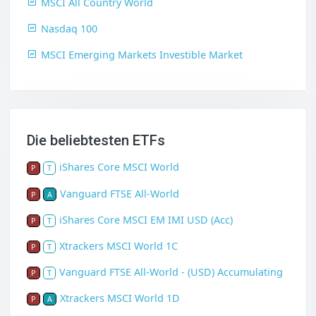
MSCI All Country World
Nasdaq 100
MSCI Emerging Markets Investible Market
Die beliebtesten ETFs
iShares Core MSCI World
P
T
Vanguard FTSE All-World
P
A
iShares Core MSCI EM IMI USD (Acc)
P
T
Xtrackers MSCI World 1C
P
T
Vanguard FTSE All-World - (USD) Accumulating
P
T
Xtrackers MSCI World 1D
P
A