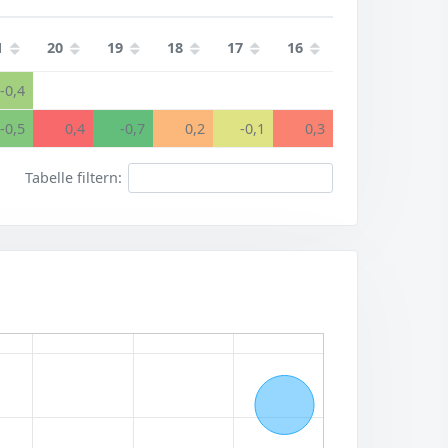
1
20
19
18
17
16
-0,4
-0,5
0,4
-0,7
0,2
-0,1
0,3
Tabelle filtern: