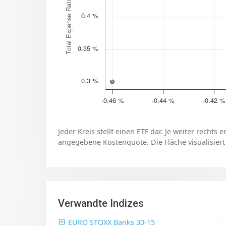
Total Expense Ratio (TER)
0.4 %
0.35 %
0.3 %
-0.46 %
-0.44 %
-0.42 %
Jeder Kreis stellt einen ETF dar. Je weiter rechts 
angegebene Kostenquote. Die Fläche visualisiert
Verwandte Indizes
EURO STOXX Banks 30-15