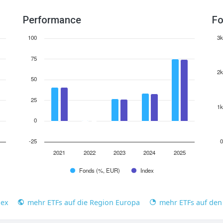
Performance
Fo
100
3k
75
2k
50
25
1k
0
-25
0
2021
2022
2023
2024
2025
Fonds (%, EUR)
Index
dex
mehr ETFs auf die Region Europa
mehr ETFs auf den