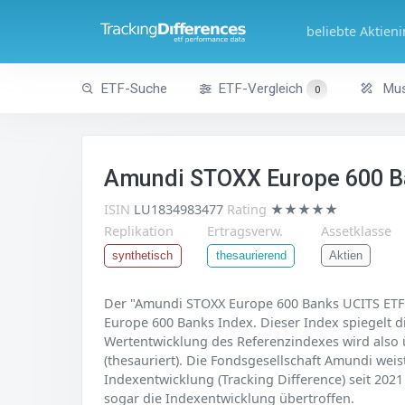
beliebte Aktien
ETF-Suche
ETF-Vergleich
Mus
0
Amundi STOXX Europe 600 B
ISIN
LU1834983477
Rating
★★★★★
Replikation
Ertragsverw.
Assetklasse
Aktien
synthetisch
thesaurierend
Der "Amundi STOXX Europe 600 Banks UCITS ETF A
Europe 600 Banks Index. Dieser Index spiegelt d
Wertentwicklung des Referenzindexes wird also ü
(thesauriert). Die Fondsgesellschaft Amundi wei
Indexentwicklung (Tracking Difference) seit 2021
sogar die Indexentwicklung übertroffen.