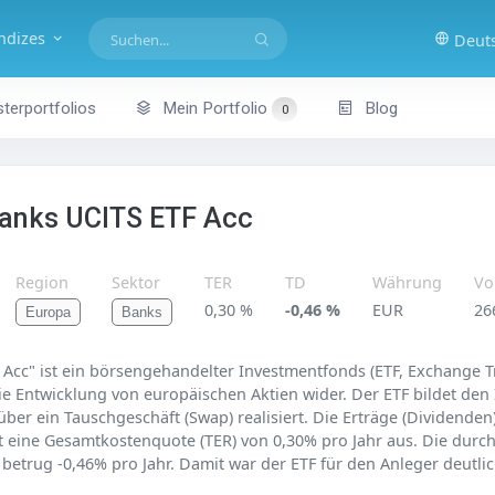
indizes
Deut
terportfolios
Mein Portfolio
Blog
0
anks UCITS ETF Acc
Region
Sektor
TER
TD
Währung
Vo
0,30 %
-0,46 %
EUR
26
Europa
Banks
cc" ist ein börsengehandelter Investmentfonds (ETF, Exchange Tr
ie Entwicklung von europäischen Aktien wider. Der ETF bildet den 
ber ein Tauschgeschäft (Swap) realisiert. Die Erträge (Dividenden
st eine Gesamtkostenquote (TER) von 0,30% pro Jahr aus. Die durc
 betrug -0,46% pro Jahr. Damit war der ETF für den Anleger deutlic