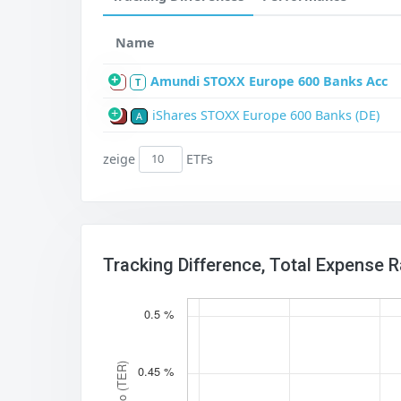
Name
Amundi STOXX Europe 600 Banks Acc
S
T
iShares STOXX Europe 600 Banks (DE)
P
A
zeige
ETFs
Tracking Difference, Total Expense 
0.5 %
0.45 %