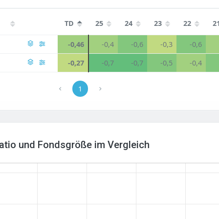
TD
25
24
23
22
2
-0,46
-0,4
-0,6
-0,3
-0,6
-0,27
-0,7
-0,7
-0,5
-0,4
1
Ratio und Fondsgröße im Vergleich