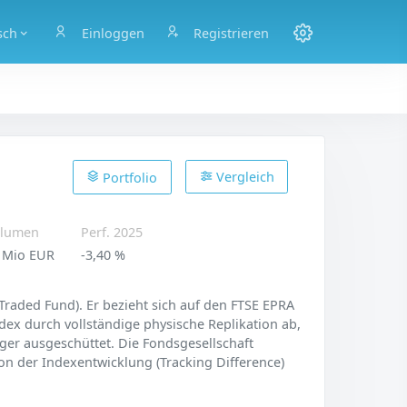
sch
Einloggen
Registrieren
Vergleich
Portfolio
lumen
Perf. 2025
 Mio EUR
-3,40 %
raded Fund). Er bezieht sich auf den FTSE EPRA
dex durch vollständige physische Replikation ab,
ger ausgeschüttet. Die Fondsgesellschaft
on der Indexentwicklung (Tracking Difference)