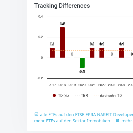
Tracking Differences
0.4
0.3
0.3
0.2
0.1
0.1
0.1
0.1
0.1
0.1
0.1
0.1
0
0
0
0
0
0
0
-0.1
-0.1
-0.2
2017
2018
2019
2020
2021
2022
2023
2024
20
TD (%)
TER
durchschn. TD
alle ETFs auf den FTSE EPRA NAREIT Develope
mehr ETFs auf den Sektor Immobilien
mehr