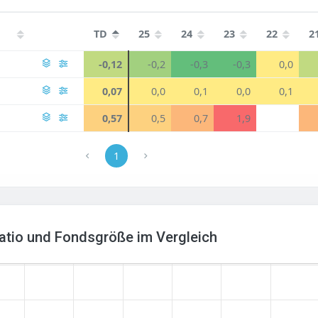
TD
25
24
23
22
2
-0,12
-0,2
-0,3
-0,3
0,0
0,07
0,0
0,1
0,0
0,1
0,57
0,5
0,7
1,9
1
Ratio und Fondsgröße im Vergleich