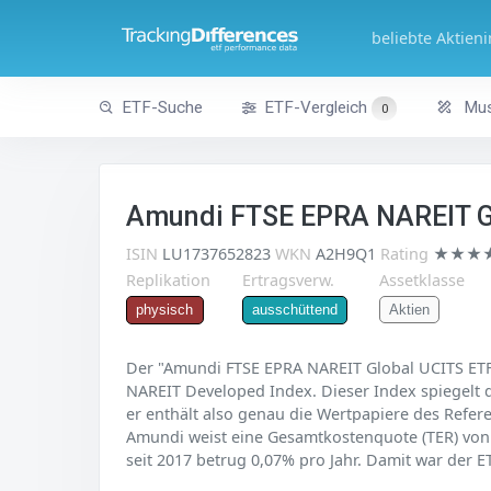
beliebte Aktien
ETF-Suche
ETF-Vergleich
Mus
0
Amundi FTSE EPRA NAREIT Gl
ISIN
LU1737652823
WKN
A2H9Q1
Rating
★★★
Replikation
Ertragsverw.
Assetklasse
Aktien
physisch
ausschüttend
Der "Amundi FTSE EPRA NAREIT Global UCITS ETF D
NAREIT Developed Index. Dieser Index spiegelt d
er enthält also genau die Wertpapiere des Refer
Amundi weist eine Gesamtkostenquote (TER) von 0
seit 2017 betrug 0,07% pro Jahr. Damit war der ET