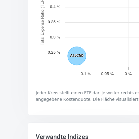
Total Expense Ratio (TER)
0.4 %
0.35 %
0.3 %
0.25 %
A1JCM0
A1JCM0
-0.1 %
-0.05 %
0 %
Jeder Kreis stellt einen ETF dar. Je weiter rechts 
angegebene Kostenquote. Die Fläche visualisiert
Verwandte Indizes