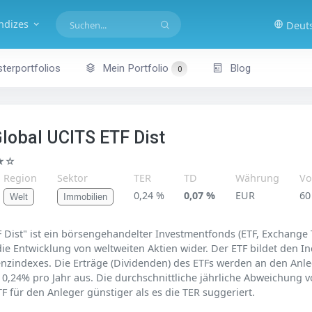
indizes
Deut
terportfolios
Mein Portfolio
Blog
0
obal UCITS ETF Dist
★☆
Region
Sektor
TER
TD
Währung
Vo
0,24 %
0,07 %
EUR
60
Welt
Immobilien
ist" ist ein börsengehandelter Investmentfonds (ETF, Exchange T
ie Entwicklung von weltweiten Aktien wider. Der ETF bildet den In
enzindexes. Die Erträge (Dividenden) des ETFs werden an den Anle
,24% pro Jahr aus. Die durchschnittliche jährliche Abweichung v
F für den Anleger günstiger als es die TER suggeriert.