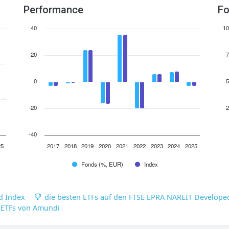
Performance
Fo
40
10
20
7
0
5
-20
2
-40
25
2017
2018
2019
2020
2021
2022
2023
2024
2025
Fonds (%, EUR)
Index
d Index
die besten ETFs auf den FTSE EPRA NAREIT Develope
 ETFs von Amundi