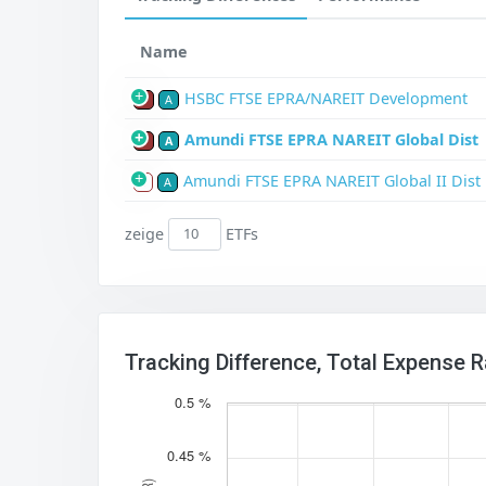
Name
HSBC FTSE EPRA/NAREIT Development
P
A
Amundi FTSE EPRA NAREIT Global Dist
P
A
Amundi FTSE EPRA NAREIT Global II Dist
S
A
zeige
ETFs
Tracking Difference, Total Expense 
0.5 %
0.45 %