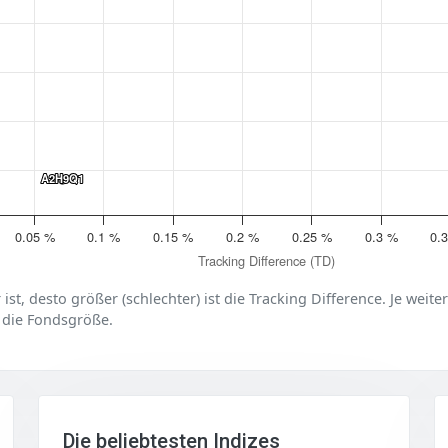
A2H9Q1
A2H9Q1
0.05 %
0.1 %
0.15 %
0.2 %
0.25 %
0.3 %
0.
Tracking Difference (TD)
er ist, desto größer (schlechter) ist die Tracking Difference. Je weit
 die Fondsgröße.
Die beliebtesten Indizes