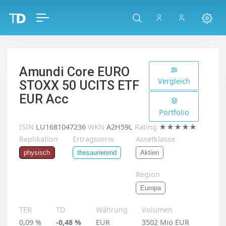
Amundi Core EURO
Vergleich
STOXX 50 UCITS ETF
EUR Acc
Portfolio
ISIN
LU1681047236
WKN
A2H59L
Rating
★★★★★
Replikation
Ertragsverw.
Assetklasse
Aktien
physisch
thesaurierend
Region
Europa
TER
TD
Währung
Volumen
0,09 %
-0,48 %
EUR
3502 Mio EUR