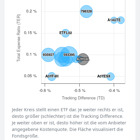
0.2 %
798328
798328
Total Expense Ratio (TER)
A14UTE
A14UTE
0.15 %
ETFL02
ETFL02
0.1 %
935927
935927
593395
593395
A2H59L
A2H59L
0.05 %
A0YF4H
A0YF4H
A0YESX
A0YESX
-0.6 %
-0.5 %
-0.4 %
Tracking Difference (TD)
Jeder Kreis stellt einen ETF dar. Je weiter rechts er ist,
desto größer (schlechter) ist die Tracking Difference.
Je weiter oben er ist, desto höher ist die vom Anbieter
angegebene Kostenquote. Die Fläche visualisiert die
Fondsgröße.