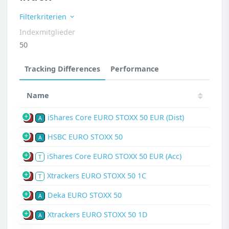
Filterkriterien
Indexmitglieder
50
Tracking Differences
Performance
Name
iShares Core EURO STOXX 50 EUR (Dist)
P
A
HSBC EURO STOXX 50
P
A
iShares Core EURO STOXX 50 EUR (Acc)
P
T
Xtrackers EURO STOXX 50 1C
P
T
Deka EURO STOXX 50
P
A
Xtrackers EURO STOXX 50 1D
P
A