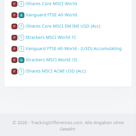
iShares Core MSCI World
P
T
Vanguard FTSE All-World
P
A
iShares Core MSCI EM IMI USD (Acc)
P
T
Xtrackers MSCI World 1C
P
T
Vanguard FTSE All-World - (USD) Accumulating
P
T
Xtrackers MSCI World 1D
P
A
iShares MSCI ACWI USD (Acc)
P
T
© 2026 - TrackingDifferences.com. Alle Angaben ohne
Gewähr.