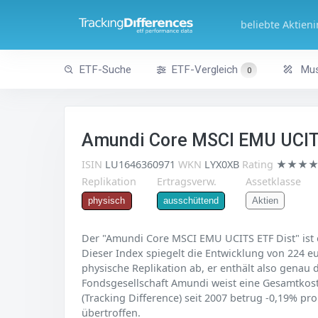
beliebte Aktien
ETF-Suche
ETF-Vergleich
Mus
0
Amundi Core MSCI EMU UCIT
ISIN
LU1646360971
WKN
LYX0XB
Rating
★★★
Replikation
Ertragsverw.
Assetklasse
Aktien
physisch
ausschüttend
Der "Amundi Core MSCI EMU UCITS ETF Dist" ist 
Dieser Index spiegelt die Entwicklung von 224 eur
physische Replikation ab, er enthält also genau
Fondsgesellschaft Amundi weist eine Gesamtkost
(Tracking Difference) seit 2007 betrug -0,19% pr
übertroffen.