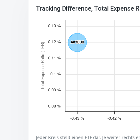
Tracking Difference, Total Expense 
0.13 %
0.12 %
A0YEDX
A0YEDX
Total Expense Ratio (TER)
0.11 %
0.1 %
0.09 %
0.08 %
-0.43 %
-0.42 %
Jeder Kreis stellt einen ETF dar. Je weiter rechts 