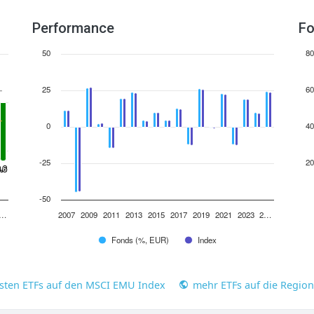
Performance
Fo
50
80
25
60
0
40
-25
20
0.6
0.6
-50
2…
2007
2009
2011
2013
2015
2017
2019
2021
2023
2…
Fonds (%, EUR)
Index
esten ETFs auf den MSCI EMU Index
mehr ETFs auf die Regio