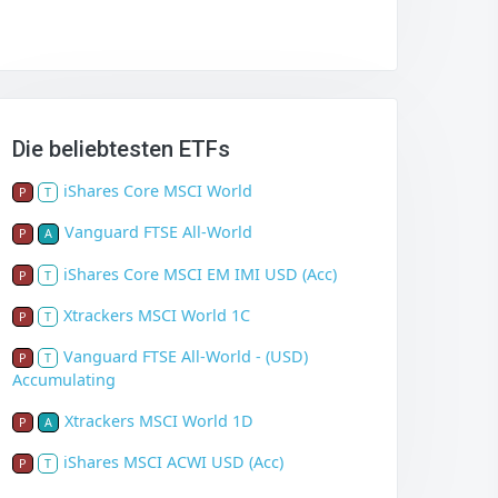
Die beliebtesten ETFs
iShares Core MSCI World
P
T
Vanguard FTSE All-World
P
A
iShares Core MSCI EM IMI USD (Acc)
P
T
Xtrackers MSCI World 1C
P
T
Vanguard FTSE All-World - (USD)
P
T
Accumulating
Xtrackers MSCI World 1D
P
A
iShares MSCI ACWI USD (Acc)
P
T