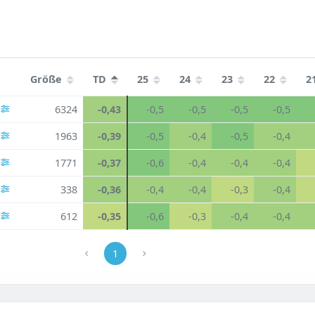
Größe
TD
25
24
23
22
2
6324
-0,43
-0,5
-0,5
-0,5
-0,5
1963
-0,39
-0,5
-0,4
-0,5
-0,4
1771
-0,37
-0,6
-0,4
-0,4
-0,4
338
-0,36
-0,4
-0,4
-0,3
-0,4
612
-0,35
-0,6
-0,3
-0,4
-0,4
1