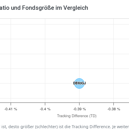
Ratio und Fondsgröße im Vergleich
DBX0GJ
DBX0GJ
-0.41 %
-0.4 %
-0.39 %
-0.38 %
Tracking Difference (TD)
er ist, desto größer (schlechter) ist die Tracking Difference. Je weit