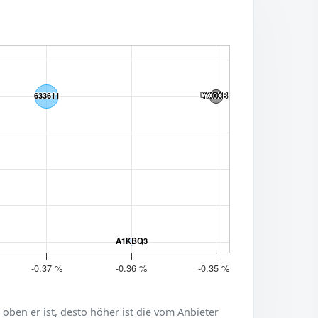
633611
633611
LYX0XB
LYX0XB
A1KBQ3
A1KBQ3
-0.37 %
-0.36 %
-0.35 %
er oben er ist, desto höher ist die vom Anbieter