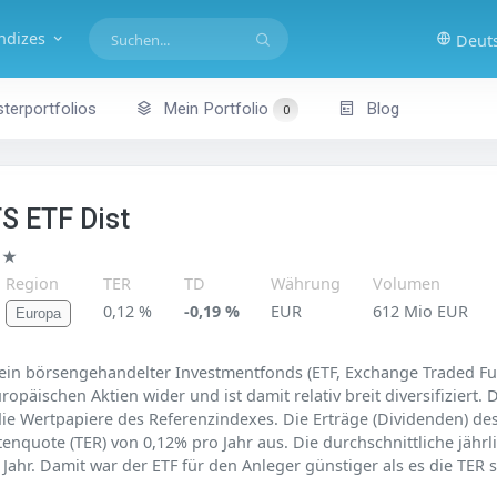
indizes
Deut
terportfolios
Mein Portfolio
Blog
0
S ETF Dist
★★
Region
TER
TD
Währung
Volumen
0,12 %
-0,19 %
EUR
612 Mio EUR
Europa
ein börsengehandelter Investmentfonds (ETF, Exchange Traded Fun
opäischen Aktien wider und ist damit relativ breit diversifiziert.
 die Wertpapiere des Referenzindexes. Die Erträge (Dividenden) d
enquote (TER) von 0,12% pro Jahr aus. Die durchschnittliche jäh
o Jahr. Damit war der ETF für den Anleger günstiger als es die TER