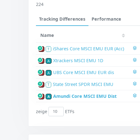
224
Tracking Differences
Performance
Name
iShares Core MSCI EMU EUR (Acc)
P
T
Xtrackers MSCI EMU 1D
P
A
UBS Core MSCI EMU EUR dis
P
A
State Street SPDR MSCI EMU
P
T
Amundi Core MSCI EMU Dist
P
A
zeige
ETFs