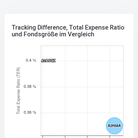
Tracking Difference, Total Expense Ratio
und Fondsgröße im Vergleich
0.4 %
A2ACQZ
A2ACQZ
Total Expense Ratio (TER)
0.38 %
0.36 %
A2H58A
A2H58A