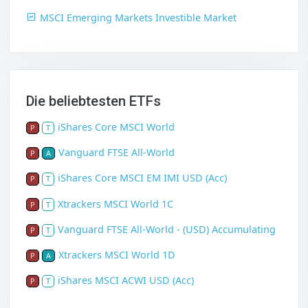
MSCI Emerging Markets Investible Market
Die beliebtesten ETFs
iShares Core MSCI World
P
T
Vanguard FTSE All-World
P
A
iShares Core MSCI EM IMI USD (Acc)
P
T
Xtrackers MSCI World 1C
P
T
Vanguard FTSE All-World - (USD) Accumulating
P
T
Xtrackers MSCI World 1D
P
A
iShares MSCI ACWI USD (Acc)
P
T