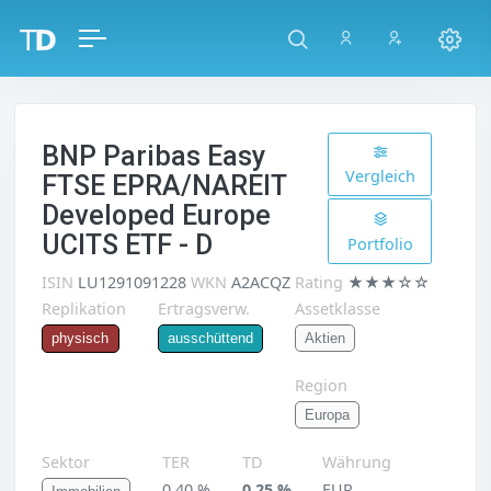
BNP Paribas Easy
Vergleich
FTSE EPRA/NAREIT
Developed Europe
UCITS ETF - D
Portfolio
ISIN
LU1291091228
WKN
A2ACQZ
Rating
★★★☆☆
Replikation
Ertragsverw.
Assetklasse
Aktien
physisch
ausschüttend
Region
Europa
Sektor
TER
TD
Währung
0,40 %
0,25 %
EUR