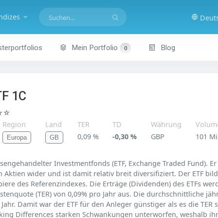
indizes
Deut
terportfolios
Mein Portfolio
Blog
0
TF 1C
☆☆
Region
Land
TER
TD
Währung
Volum
0,09 %
-0,30 %
GBP
101 M
Europa
GB
örsengehandelter Investmentfonds (ETF, Exchange Traded Fund). Er 
 Aktien wider und ist damit relativ breit diversifiziert. Der ETF b
piere des Referenzindexes. Die Erträge (Dividenden) des ETFs werde
stenquote (TER) von 0,09% pro Jahr aus. Die durchschnittliche j
o Jahr. Damit war der ETF für den Anleger günstiger als es die TER
acking Differences starken Schwankungen unterworfen, weshalb ih