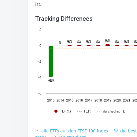
ist.
Tracking Differences
2
0.2
0.2
0.1
0.1
0.1
0.1
0.1
0.1
0.1
0.1
0.1
0.1
0.1
0.1
0.
0.
0
0
0
-2
-4
-3.9
-3.9
-6
2013
2014
2015
2016
2017
2018
2019
2020
2021
20
TD (%)
TER
durchschn. TD
alle ETFs auf den FTSE 100 Index
die bes