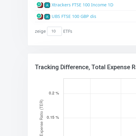
Xtrackers FTSE 100 Income 1D
P
A
UBS FTSE 100 GBP dis
P
A
zeige
ETFs
Tracking Difference, Total Expense 
0.2 %
Total Expense Ratio (TER)
0.15 %