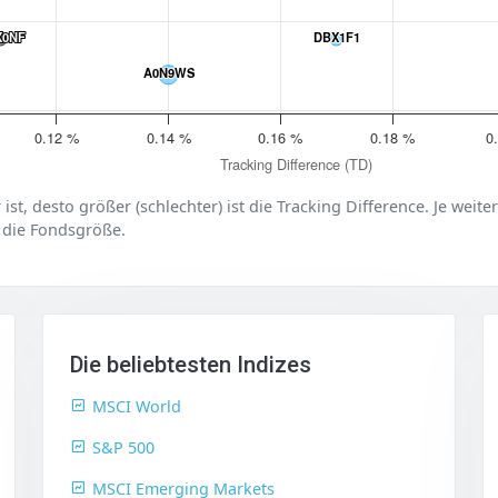
X0NF
X0NF
DBX1F1
DBX1F1
A0N9WS
A0N9WS
0.12 %
0.14 %
0.16 %
0.18 %
0
Tracking Difference (TD)
er ist, desto größer (schlechter) ist die Tracking Difference. Je weit
 die Fondsgröße.
Die beliebtesten Indizes
MSCI World
S&P 500
MSCI Emerging Markets