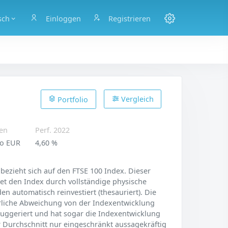
sch
Einloggen
Registrieren
Vergleich
Portfolio
en
Perf. 2022
io EUR
4,60 %
bezieht sich auf den FTSE 100 Index. Dieser
ildet den Index durch vollständige physische
n automatisch reinvestiert (thesauriert). Die
ährliche Abweichung von der Indexentwicklung
 suggeriert und hat sogar die Indexentwicklung
r Durchschnitt nur eingeschränkt aussagekräftig