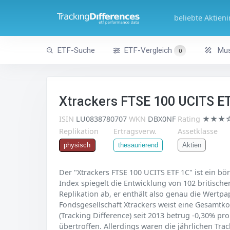
beliebte Aktien
ETF-Suche
ETF-Vergleich
Mus
0
Xtrackers FTSE 100 UCITS E
ISIN
LU0838780707
WKN
DBX0NF
Rating
★★★
Replikation
Ertragsverw.
Assetklasse
Aktien
physisch
thesaurierend
Der "Xtrackers FTSE 100 UCITS ETF 1C" ist ein b
Index spiegelt die Entwicklung von 102 britischen
Replikation ab, er enthält also genau die Wertpa
Fondsgesellschaft Xtrackers weist eine Gesamtko
(Tracking Difference) seit 2013 betrug -0,30% pr
übertroffen. Allerdings waren die jährlichen Tr