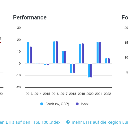
Performance
Fo
30
20
1
1
20
15
10
10
0
5
-10
-20
22
2013
2014
2015
2016
2017
2018
2019
2020
2021
2022
Fonds (%, GBP)
Index
ten ETFs auf den FTSE 100 Index
mehr ETFs auf die Region Eu