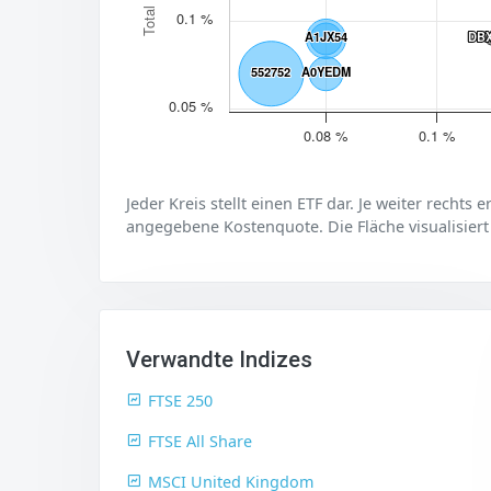
0.1 %
A1JX54
A1JX54
DB
DB
552752
552752
A0YEDM
A0YEDM
0.05 %
0.08 %
0.1 %
Jeder Kreis stellt einen ETF dar. Je weiter rechts 
angegebene Kostenquote. Die Fläche visualisiert
Verwandte Indizes
FTSE 250
FTSE All Share
MSCI United Kingdom