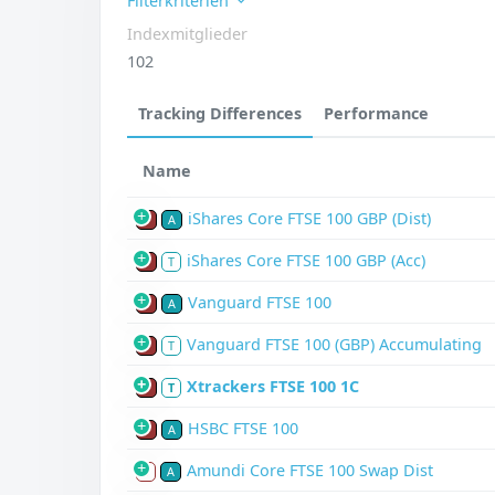
Filterkriterien
Indexmitglieder
102
Tracking Differences
Performance
Name
iShares Core FTSE 100 GBP (Dist)
P
A
iShares Core FTSE 100 GBP (Acc)
P
T
Vanguard FTSE 100
P
A
Vanguard FTSE 100 (GBP) Accumulating
P
T
Xtrackers FTSE 100 1C
P
T
HSBC FTSE 100
P
A
Amundi Core FTSE 100 Swap Dist
S
A