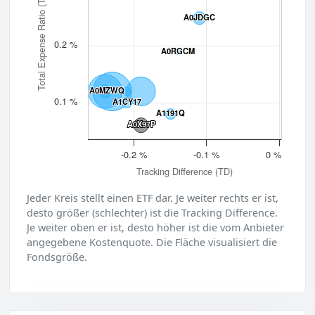
Total Expense Ratio (TER)
A0JDGC
A0JDGC
0.2 %
A0RGCM
A0RGCM
A0MZWQ
A0MZWQ
0.1 %
A1CY17
A1CY17
A1191Q
A1191Q
A0X97P
A0X97P
-0.2 %
-0.1 %
0 %
Tracking Difference (TD)
Jeder Kreis stellt einen ETF dar. Je weiter rechts er ist,
desto größer (schlechter) ist die Tracking Difference.
Je weiter oben er ist, desto höher ist die vom Anbieter
angegebene Kostenquote. Die Fläche visualisiert die
Fondsgröße.