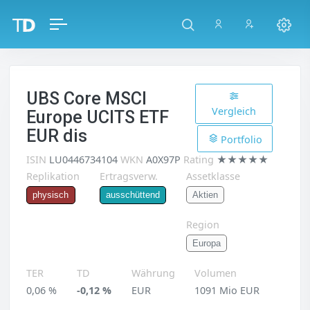
UBS Core MSCI
Vergleich
Europe UCITS ETF
EUR dis
Portfolio
ISIN
LU0446734104
WKN
A0X97P
Rating
★★★★★
Replikation
Ertragsverw.
Assetklasse
Aktien
physisch
ausschüttend
Region
Europa
TER
TD
Währung
Volumen
0,06 %
-0,12 %
EUR
1091 Mio EUR