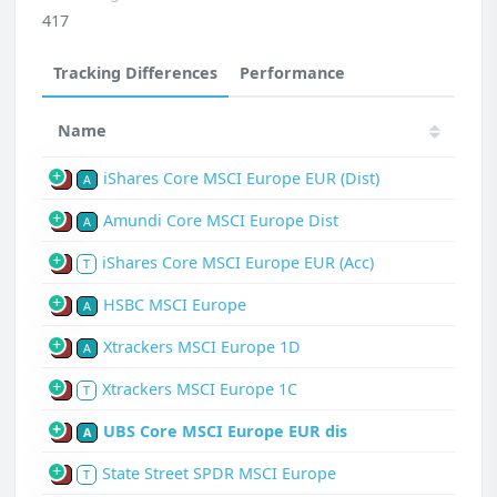
417
Tracking Differences
Performance
Name
iShares Core MSCI Europe EUR (Dist)
P
A
Amundi Core MSCI Europe Dist
P
A
iShares Core MSCI Europe EUR (Acc)
P
T
HSBC MSCI Europe
P
A
Xtrackers MSCI Europe 1D
P
A
Xtrackers MSCI Europe 1C
P
T
UBS Core MSCI Europe EUR dis
P
A
State Street SPDR MSCI Europe
P
T