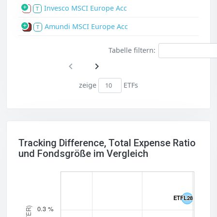
Invesco MSCI Europe Acc
S
T
Amundi MSCI Europe Acc
P
T
Tabelle filtern:
zeige
ETFs
Tracking Difference, Total Expense Ratio
und Fondsgröße im Vergleich
ETFL28
ETFL28
0.3 %