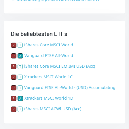
Die beliebtesten ETFs
iShares Core MSCI World
P
T
Vanguard FTSE All-World
P
A
iShares Core MSCI EM IMI USD (Acc)
P
T
Xtrackers MSCI World 1C
P
T
Vanguard FTSE All-World - (USD) Accumulating
P
T
Xtrackers MSCI World 1D
P
A
iShares MSCI ACWI USD (Acc)
P
T