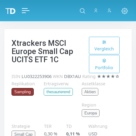
Xtrackers MSCI
Vergleich
Europe Small Cap
UCITS ETF 1C
Portfolio
ISIN
LU0322253906
WKN
DBX1AU
Rating
★★★★☆
Replikation
Ertragsverw.
Assetklasse
Aktien
Sampling
thesaurierend
Region
Europa
Strategie
TER
TD
Währung
0,30 %
0,11 %
USD
Small Cap