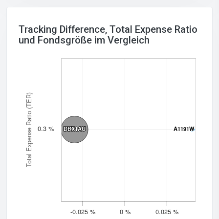
Tracking Difference, Total Expense Ratio
und Fondsgröße im Vergleich
Total Expense Ratio (TER)
0.3 %
DBX1AU
DBX1AU
A1191W
A1191W
-0.025 %
0 %
0.025 %