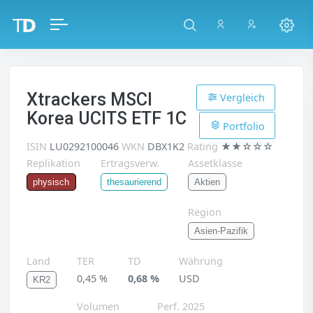
Xtrackers MSCI
Vergleich
Korea UCITS ETF 1C
Portfolio
ISIN
LU0292100046
WKN
DBX1K2
Rating
★★☆☆☆
Replikation
Ertragsverw.
Assetklasse
Aktien
physisch
thesaurierend
Region
Asien-Pazifik
Land
TER
TD
Währung
0,45 %
0,68 %
USD
KR2
Volumen
Perf. 2025