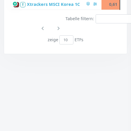
Xtrackers MSCI Korea 1C
0,61
P
T
Tabelle filtern:
zeige
ETFs