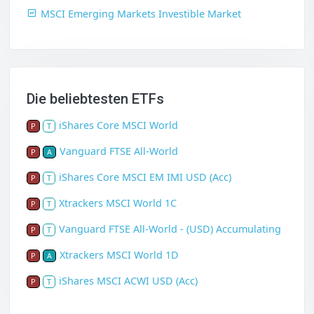
MSCI Emerging Markets Investible Market
Die beliebtesten ETFs
iShares Core MSCI World
P
T
Vanguard FTSE All-World
P
A
iShares Core MSCI EM IMI USD (Acc)
P
T
Xtrackers MSCI World 1C
P
T
Vanguard FTSE All-World - (USD) Accumulating
P
T
Xtrackers MSCI World 1D
P
A
iShares MSCI ACWI USD (Acc)
P
T