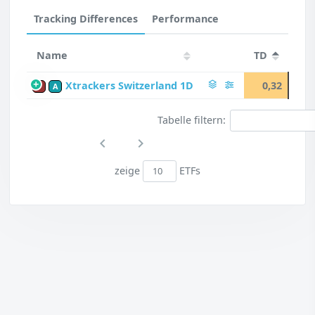
Tracking Differences
Performance
Name
TD
Xtrackers Switzerland 1D
0,32
P
A
Tabelle filtern:
zeige
ETFs