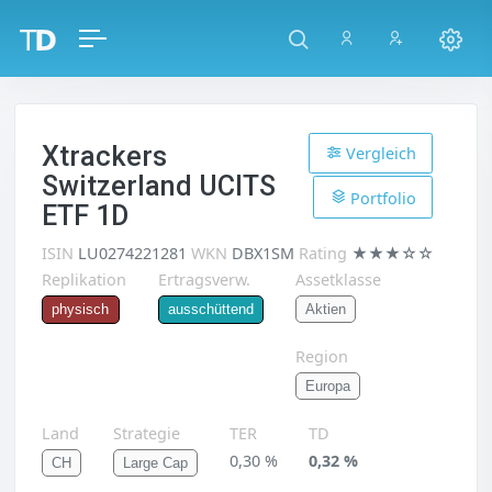
Xtrackers
Vergleich
Switzerland UCITS
Portfolio
ETF 1D
ISIN
LU0274221281
WKN
DBX1SM
Rating
★★★☆☆
Replikation
Ertragsverw.
Assetklasse
Aktien
physisch
ausschüttend
Region
Europa
Land
Strategie
TER
TD
0,30 %
0,32 %
CH
Large Cap