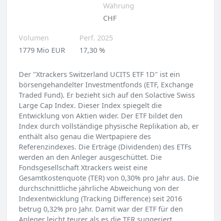
Währung
CHF
Volumen
Perf. 2025
1779 Mio EUR
17,30 %
Der "Xtrackers Switzerland UCITS ETF 1D" ist ein
börsengehandelter Investmentfonds (ETF, Exchange
Traded Fund). Er bezieht sich auf den Solactive Swiss
Large Cap Index. Dieser Index spiegelt die
Entwicklung von Aktien wider. Der ETF bildet den
Index durch vollständige physische Replikation ab, er
enthält also genau die Wertpapiere des
Referenzindexes. Die Erträge (Dividenden) des ETFs
werden an den Anleger ausgeschüttet. Die
Fondsgesellschaft Xtrackers weist eine
Gesamtkostenquote (TER) von 0,30% pro Jahr aus. Die
durchschnittliche jährliche Abweichung von der
Indexentwicklung (Tracking Difference) seit 2016
betrug 0,32% pro Jahr. Damit war der ETF für den
Anleger leicht teurer als es die TER suggeriert.