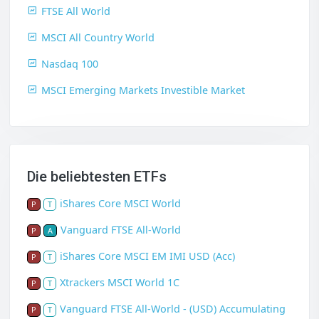
FTSE All World
MSCI All Country World
Nasdaq 100
MSCI Emerging Markets Investible Market
Die beliebtesten ETFs
iShares Core MSCI World
P
T
Vanguard FTSE All-World
P
A
iShares Core MSCI EM IMI USD (Acc)
P
T
Xtrackers MSCI World 1C
P
T
Vanguard FTSE All-World - (USD) Accumulating
P
T