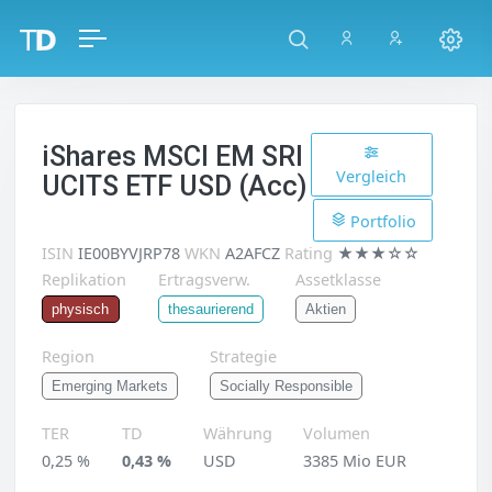
iShares MSCI EM SRI
Vergleich
UCITS ETF USD (Acc)
Portfolio
ISIN
IE00BYVJRP78
WKN
A2AFCZ
Rating
★★★☆☆
Replikation
Ertragsverw.
Assetklasse
Aktien
physisch
thesaurierend
Region
Strategie
Emerging Markets
Socially Responsible
TER
TD
Währung
Volumen
0,25 %
0,43 %
USD
3385 Mio EUR