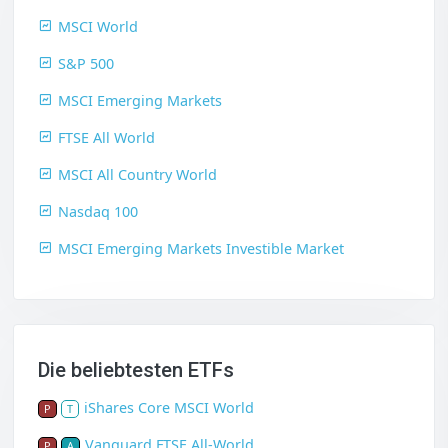
MSCI World
S&P 500
MSCI Emerging Markets
FTSE All World
MSCI All Country World
Nasdaq 100
MSCI Emerging Markets Investible Market
Die beliebtesten ETFs
iShares Core MSCI World
P
T
Vanguard FTSE All-World
P
A