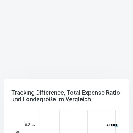
Tracking Difference, Total Expense Ratio
und Fondsgröße im Vergleich
0.2 %
A113FP
A113FP