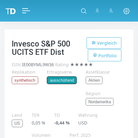
Invesco S&P 500
Vergleich
UCITS ETF Dist
Portfolio
ISIN
IE00BYML9W36
Rating
★★★★★
Replikation
Ertragsverw.
Assetklasse
Aktien
synthetisch
ausschüttend
Region
Nordamerika
Land
TER
TD
Währung
0,05 %
-0,44 %
USD
US
Volumen
Perf. 2025