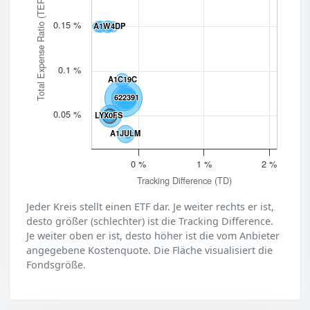
Total Expense Ratio (TER)
0.15 %
A1W4DP
A1W4DP
0.1 %
A1C19C
A1C19C
622391
622391
0.05 %
LYX0FS
LYX0FS
A1JULM
A1JULM
0 %
1 %
2 %
Tracking Difference (TD)
Jeder Kreis stellt einen ETF dar. Je weiter rechts er ist,
desto größer (schlechter) ist die Tracking Difference.
Je weiter oben er ist, desto höher ist die vom Anbieter
angegebene Kostenquote. Die Fläche visualisiert die
Fondsgröße.