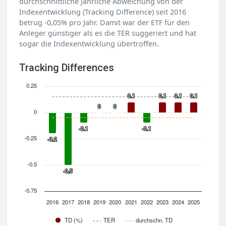
durchschnittliche jährliche Abweichung von der
Indexentwicklung (Tracking Difference) seit 2016
betrug -0,05% pro Jahr. Damit war der ETF für den
Anleger günstiger als es die TER suggeriert und hat
sogar die Indexentwicklung übertroffen.
Tracking Differences
0.25
0.1
0.1
0.1
0.1
0.1
0.1
0.1
0.1
0
0
0
0
0
-0.1
-0.1
-0.1
-0.1
-0.25
-0.2
-0.2
-0.5
-0.5
-0.5
-0.75
2016
2017
2018
2019
2020
2021
2022
2023
2024
2025
TD (%)
TER
durchschn. TD