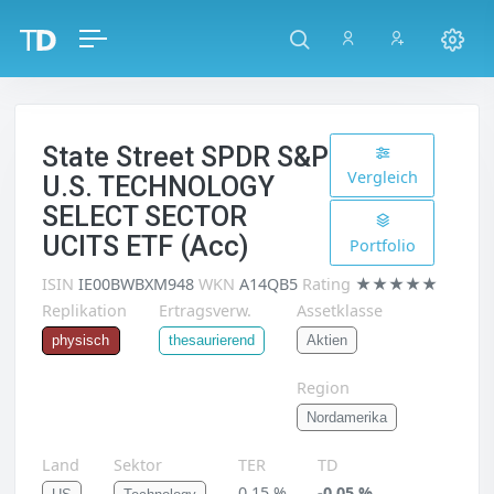
State Street SPDR S&P
Vergleich
U.S. TECHNOLOGY
SELECT SECTOR
UCITS ETF (Acc)
Portfolio
ISIN
IE00BWBXM948
WKN
A14QB5
Rating
★★★★★
Replikation
Ertragsverw.
Assetklasse
Aktien
physisch
thesaurierend
Region
Nordamerika
Land
Sektor
TER
TD
0,15 %
-0,05 %