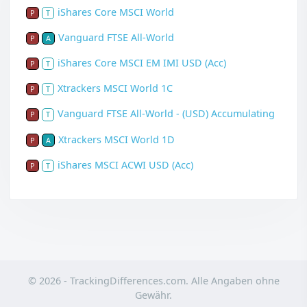
iShares Core MSCI World
P
T
Vanguard FTSE All-World
P
A
iShares Core MSCI EM IMI USD (Acc)
P
T
Xtrackers MSCI World 1C
P
T
Vanguard FTSE All-World - (USD) Accumulating
P
T
Xtrackers MSCI World 1D
P
A
iShares MSCI ACWI USD (Acc)
P
T
© 2026 - TrackingDifferences.com. Alle Angaben ohne
Gewähr.