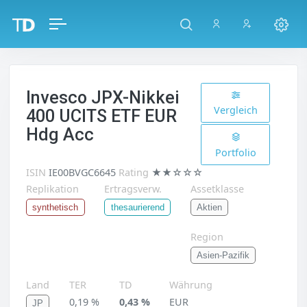
Invesco JPX-Nikkei
Vergleich
400 UCITS ETF EUR
Hdg Acc
Portfolio
ISIN
IE00BVGC6645
Rating
★★☆☆☆
Replikation
Ertragsverw.
Assetklasse
Aktien
synthetisch
thesaurierend
Region
Asien-Pazifik
Land
TER
TD
Währung
0,19 %
0,43 %
EUR
JP