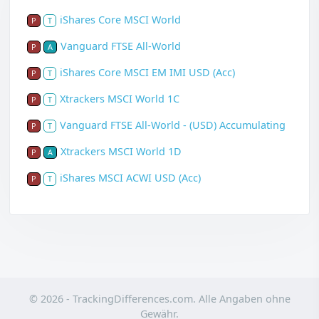
iShares Core MSCI World
P
T
Vanguard FTSE All-World
P
A
iShares Core MSCI EM IMI USD (Acc)
P
T
Xtrackers MSCI World 1C
P
T
Vanguard FTSE All-World - (USD) Accumulating
P
T
Xtrackers MSCI World 1D
P
A
iShares MSCI ACWI USD (Acc)
P
T
© 2026 - TrackingDifferences.com. Alle Angaben ohne
Gewähr.