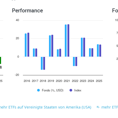
Performance
Fo
40
10
7
20
5
0
2
.2
.2
-20
25
2016
2017
2018
2019
2020
2021
2022
2023
2024
2025
Fonds (%, USD)
Index
ehr ETFs auf Vereinigte Staaten von Amerika (USA)
mehr ETFs