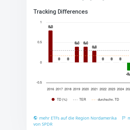
Tracking Differences
1
0.8
0.8
0.5
0.4
0.4
0.4
0.4
0.3
0.3
0
0
0
0
0
0
0
0
0
0
0
-0
-0
-0.5
2016
2017
2018
2019
2020
2021
2022
2023
2024
20
TD (%)
TER
durchschn. TD
mehr ETFs auf die Region Nordamerika
m
von SPDR