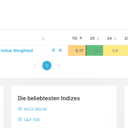
TD
25
24
2
 Value Weighted
0,17
-0,2
0,0
1
Die beliebtesten Indizes
MSCI World
S&P 500