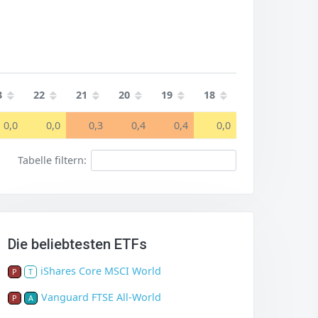
3
22
21
20
19
18
0,0
0,0
0,3
0,4
0,4
0,0
Tabelle filtern:
Die beliebtesten ETFs
iShares Core MSCI World
P
T
Vanguard FTSE All-World
P
A