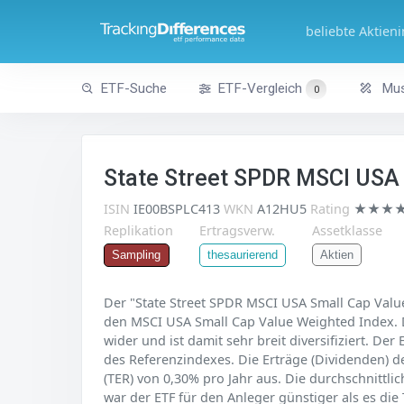
beliebte Aktien
ETF-Suche
ETF-Vergleich
Mus
0
State Street SPDR MSCI USA
ISIN
IE00BSPLC413
WKN
A12HU5
Rating
★★★
Replikation
Ertragsverw.
Assetklasse
Aktien
Sampling
thesaurierend
Der "State Street SPDR MSCI USA Small Cap Value
den MSCI USA Small Cap Value Weighted Index. D
wider und ist damit sehr breit diversifiziert. De
des Referenzindexes. Die Erträge (Dividenden) d
(TER) von 0,30% pro Jahr aus. Die durchschnittli
war der ETF für den Anleger günstiger als es die