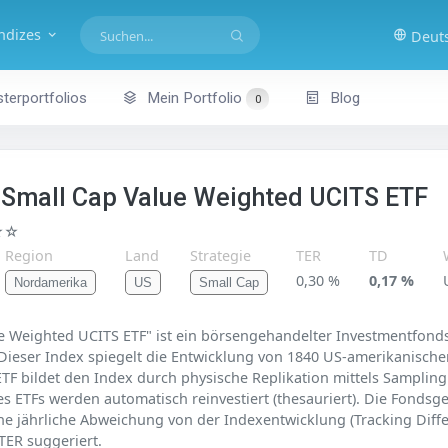
indizes
Deut
terportfolios
Mein Portfolio
Blog
0
 Small Cap Value Weighted UCITS ETF
★☆
Region
Land
Strategie
TER
TD
0,30 %
0,17 %
Nordamerika
US
Small Cap
 Weighted UCITS ETF" ist ein börsengehandelter Investmentfonds 
ieser Index spiegelt die Entwicklung von 1840 US-amerikanischen
r ETF bildet den Index durch physische Replikation mittels Sampling
es ETFs werden automatisch reinvestiert (thesauriert). Die Fonds
che jährliche Abweichung von der Indexentwicklung (Tracking Diffe
 TER suggeriert.