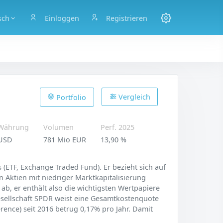
sch
Einloggen
Registrieren
Vergleich
Portfolio
Währung
Volumen
Perf. 2025
USD
781 Mio EUR
13,90 %
(ETF, Exchange Traded Fund). Er bezieht sich auf
 Aktien mit niedriger Marktkapitalisierung
 ab, er enthält also die wichtigsten Wertpapiere
gesellschaft SPDR weist eine Gesamtkostenquote
rence) seit 2016 betrug 0,17% pro Jahr. Damit