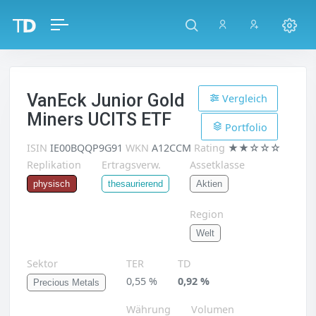
VanEck Junior Gold
Vergleich
Miners UCITS ETF
Portfolio
ISIN
IE00BQQP9G91
WKN
A12CCM
Rating
★★☆☆☆
Replikation
Ertragsverw.
Assetklasse
Aktien
physisch
thesaurierend
Region
Welt
Sektor
TER
TD
0,55 %
0,92 %
Precious Metals
Währung
Volumen