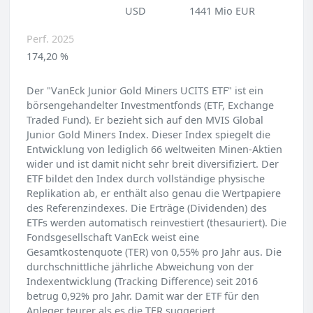
USD
1441 Mio EUR
Perf. 2025
174,20 %
Der "VanEck Junior Gold Miners UCITS ETF" ist ein
börsengehandelter Investmentfonds (ETF, Exchange
Traded Fund). Er bezieht sich auf den MVIS Global
Junior Gold Miners Index. Dieser Index spiegelt die
Entwicklung von lediglich 66 weltweiten Minen-Aktien
wider und ist damit nicht sehr breit diversifiziert. Der
ETF bildet den Index durch vollständige physische
Replikation ab, er enthält also genau die Wertpapiere
des Referenzindexes. Die Erträge (Dividenden) des
ETFs werden automatisch reinvestiert (thesauriert). Die
Fondsgesellschaft VanEck weist eine
Gesamtkostenquote (TER) von 0,55% pro Jahr aus. Die
durchschnittliche jährliche Abweichung von der
Indexentwicklung (Tracking Difference) seit 2016
betrug 0,92% pro Jahr. Damit war der ETF für den
Anleger teurer als es die TER suggeriert.