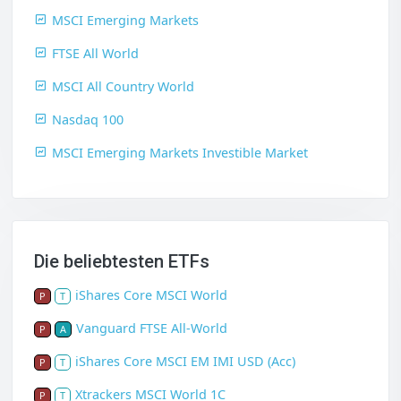
MSCI Emerging Markets
FTSE All World
MSCI All Country World
Nasdaq 100
MSCI Emerging Markets Investible Market
Die beliebtesten ETFs
iShares Core MSCI World
P
T
Vanguard FTSE All-World
P
A
iShares Core MSCI EM IMI USD (Acc)
P
T
Xtrackers MSCI World 1C
P
T