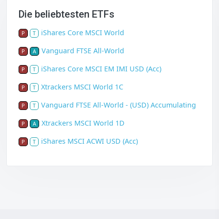
Die beliebtesten ETFs
iShares Core MSCI World
P
T
Vanguard FTSE All-World
P
A
iShares Core MSCI EM IMI USD (Acc)
P
T
Xtrackers MSCI World 1C
P
T
Vanguard FTSE All-World - (USD) Accumulating
P
T
Xtrackers MSCI World 1D
P
A
iShares MSCI ACWI USD (Acc)
P
T