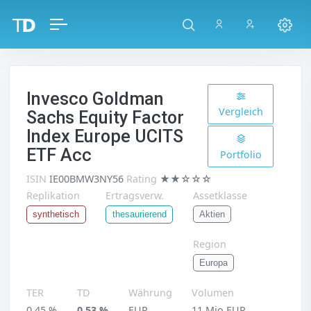
Invesco Goldman
Vergleich
Sachs Equity Factor
Index Europe UCITS
ETF Acc
Portfolio
ISIN
IE00BMW3NY56
Rating
★★☆☆☆
Replikation
Ertragsverw.
Assetklasse
Aktien
synthetisch
thesaurierend
Region
Europa
TER
TD
Währung
Volumen
0,45 %
0,53 %
EUR
11 Mio EUR