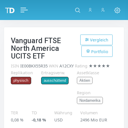
Vanguard FTSE
Vergleich
North America
Portfolio
UCITS ETF
ISIN
IE00BKX55R35
WKN
A12CXY
Rating
★★★★★
Replikation
Ertragsverw.
Assetklasse
Aktien
physisch
ausschüttend
Region
Nordamerika
TER
TD
Währung
Volumen
0,08 %
-0,18 %
USD
2496 Mio EUR