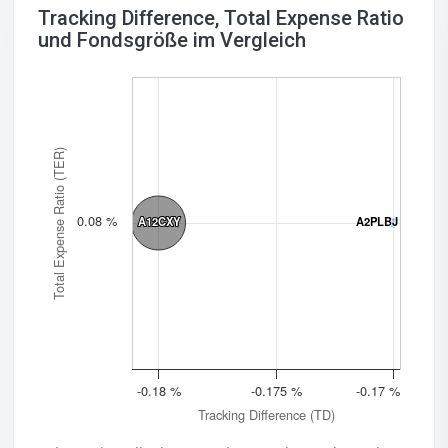
Tracking Difference, Total Expense Ratio
und Fondsgröße im Vergleich
Total Expense Ratio (TER)
0.08 %
A12CXY
A12CXY
A2PLBJ
A2PLBJ
-0.18 %
-0.175 %
-0.17 %
Tracking Difference (TD)