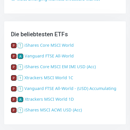
Die beliebtesten ETFs
iShares Core MSCI World
P
T
Vanguard FTSE All-World
P
A
iShares Core MSCI EM IMI USD (Acc)
P
T
Xtrackers MSCI World 1C
P
T
Vanguard FTSE All-World - (USD) Accumulating
P
T
Xtrackers MSCI World 1D
P
A
iShares MSCI ACWI USD (Acc)
P
T