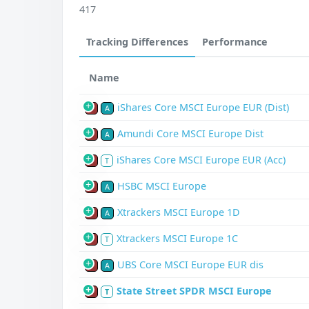
417
Tracking Differences
Performance
Name
iShares Core MSCI Europe EUR (Dist)
P
A
Amundi Core MSCI Europe Dist
P
A
iShares Core MSCI Europe EUR (Acc)
P
T
HSBC MSCI Europe
P
A
Xtrackers MSCI Europe 1D
P
A
Xtrackers MSCI Europe 1C
P
T
UBS Core MSCI Europe EUR dis
P
A
State Street SPDR MSCI Europe
P
T