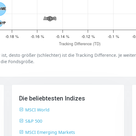
1ME
1ME
A1191Q
A1191Q
97P
97P
-0.18 %
-0.16 %
-0.14 %
-0.12 %
-0.1 %
-0
Tracking Difference (TD)
er ist, desto größer (schlechter) ist die Tracking Difference. Je weit
 die Fondsgröße.
Die beliebtesten Indizes
MSCI World
S&P 500
MSCI Emerging Markets