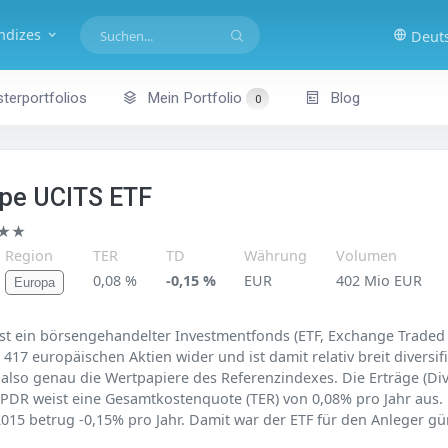
indizes
Deut
terportfolios
Mein Portfolio
Blog
0
ope UCITS ETF
★★
Region
TER
TD
Währung
Volumen
0,08 %
-0,15 %
EUR
402 Mio EUR
Europa
st ein börsengehandelter Investmentfonds (ETF, Exchange Traded 
417 europäischen Aktien wider und ist damit relativ breit diversif
lt also genau die Wertpapiere des Referenzindexes. Die Erträge (
t SPDR weist eine Gesamtkostenquote (TER) von 0,08% pro Jahr aus.
2015 betrug -0,15% pro Jahr. Damit war der ETF für den Anleger gü