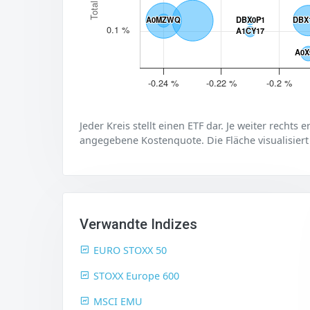
A0MZWQ
A0MZWQ
DBX0P1
DBX0P1
DBX
DBX
0.1 %
A1CY17
A1CY17
A0X
A0X
-0.24 %
-0.22 %
-0.2 %
Jeder Kreis stellt einen ETF dar. Je weiter rechts 
angegebene Kostenquote. Die Fläche visualisiert
Verwandte Indizes
EURO STOXX 50
STOXX Europe 600
MSCI EMU