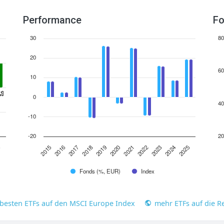
Performance
Fo
30
80
20
60
10
.1
.1
0
40
-10
-20
20
2016
2023
2019
5
2015
2022
2018
2025
2021
2017
2024
2020
Fonds (%, EUR)
Index
 besten ETFs auf den MSCI Europe Index
mehr ETFs auf die R