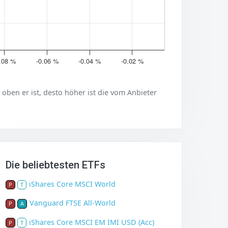
.08 %
-0.06 %
-0.04 %
-0.02 %
er oben er ist, desto höher ist die vom Anbieter
Die beliebtesten ETFs
iShares Core MSCI World
P
T
Vanguard FTSE All-World
P
A
iShares Core MSCI EM IMI USD (Acc)
P
T