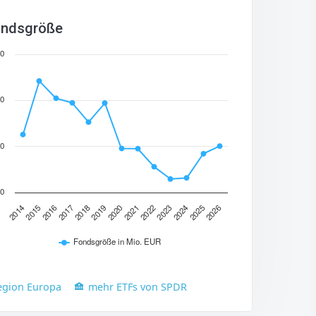
ndsgröße
0
0
0
0
2024
2015
2019
2023
2014
2018
2022
2026
2017
2021
2025
2016
2020
Fondsgröße in Mio. EUR
egion Europa
mehr ETFs von SPDR