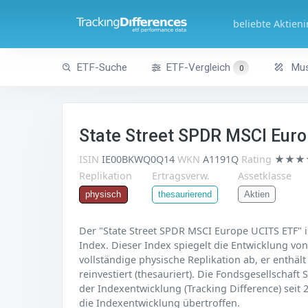
beliebte Aktien
ETF-Suche
ETF-Vergleich
Mus
0
State Street SPDR MSCI Eur
ISIN
IE00BKWQ0Q14
WKN
A1191Q
Rating
★★★
Replikation
Ertragsverw.
Assetklasse
Aktien
physisch
thesaurierend
Der "State Street SPDR MSCI Europe UCITS ETF" i
Index. Dieser Index spiegelt die Entwicklung von 
vollständige physische Replikation ab, er enthä
reinvestiert (thesauriert). Die Fondsgesellschaf
der Indexentwicklung (Tracking Difference) seit 
die Indexentwicklung übertroffen.