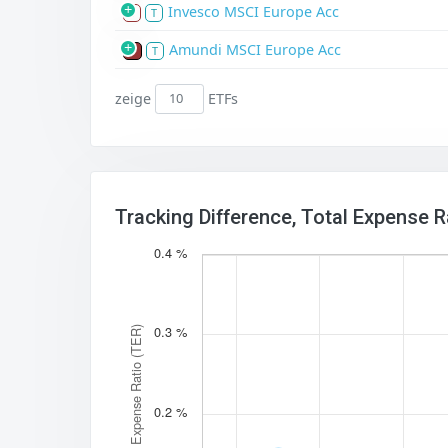
Invesco MSCI Europe Acc
S
T
Amundi MSCI Europe Acc
P
T
zeige
ETFs
Tracking Difference, Total Expense 
0.4 %
0.3 %
Total Expense Ratio (TER)
0.2 %