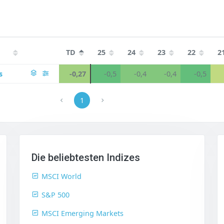
TD
25
24
23
22
2
s
-0,27
-0,5
-0,4
-0,4
-0,5
1
Die beliebtesten Indizes
MSCI World
S&P 500
MSCI Emerging Markets