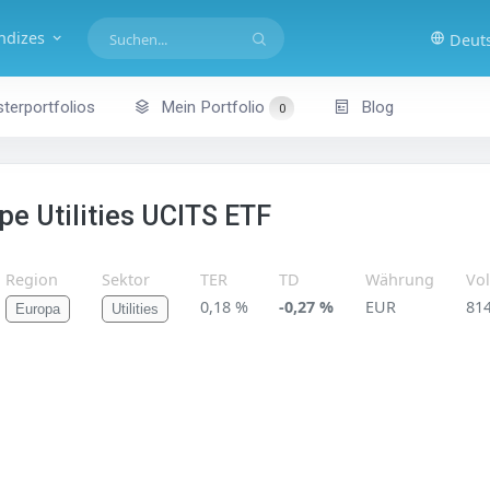
indizes
Deut
terportfolios
Mein Portfolio
Blog
0
e Utilities UCITS ETF
Region
Sektor
TER
TD
Währung
Vo
0,18 %
-0,27 %
EUR
81
Europa
Utilities