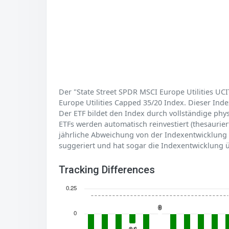
Der "State Street SPDR MSCI Europe Utilities UC
Europe Utilities Capped 35/20 Index. Dieser Index
Der ETF bildet den Index durch vollständige phys
ETFs werden automatisch reinvestiert (thesaurier
jährliche Abweichung von der Indexentwicklung (T
suggeriert und hat sogar die Indexentwicklung ü
Tracking Differences
0.25
0
0
0