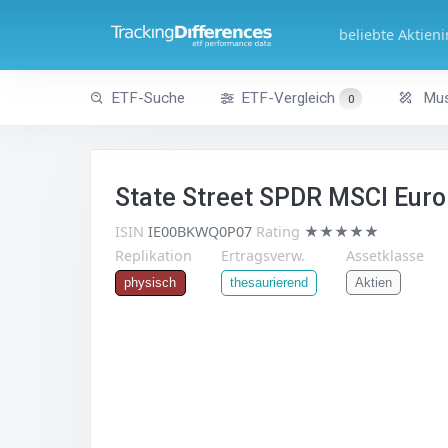
beliebte Aktien
ETF-Suche
ETF-Vergleich
Mus
0
State Street SPDR MSCI Europ
ISIN
IE00BKWQ0P07
Rating
★★★★★
Replikation
Ertragsverw.
Assetklasse
Aktien
physisch
thesaurierend