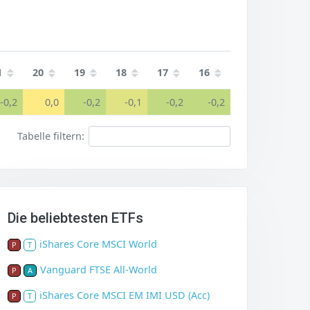
1
20
19
18
17
16
-0,2
0,0
-0,2
-0,1
-0,2
-0,2
Tabelle filtern:
Die beliebtesten ETFs
iShares Core MSCI World
P
T
Vanguard FTSE All-World
P
A
iShares Core MSCI EM IMI USD (Acc)
P
T