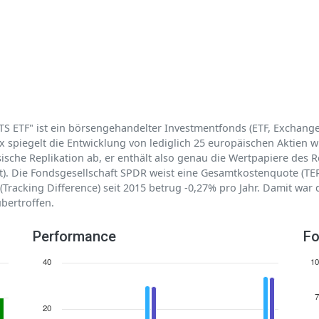
ITS ETF" ist ein börsengehandelter Investmentfonds (ETF, Exchange
 spiegelt die Entwicklung von lediglich 25 europäischen Aktien wide
ische Replikation ab, er enthält also genau die Wertpapiere des 
t). Die Fondsgesellschaft SPDR weist eine Gesamtkostenquote (TER
racking Difference) seit 2015 betrug -0,27% pro Jahr. Damit war d
bertroffen.
Performance
Fo
40
10
7
20