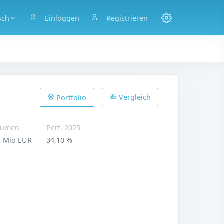
sch
Einloggen
Registrieren
Vergleich
Portfolio
lumen
Perf. 2025
4 Mio EUR
34,10 %