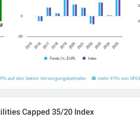
5
0
2
.5
.5
-20
2016
2023
2019
2015
2022
2018
2025
2021
5
2017
2024
2020
Fonds (%, EUR)
Index
TFs auf den Sektor Versorgungsbetriebe
mehr ETFs von SPD
ilities Capped 35/20 Index