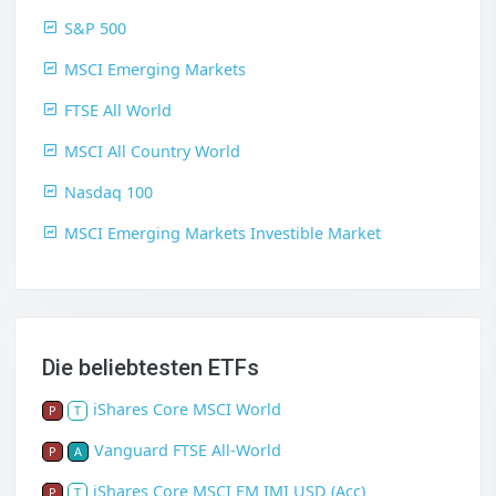
S&P 500
MSCI Emerging Markets
FTSE All World
MSCI All Country World
Nasdaq 100
MSCI Emerging Markets Investible Market
Die beliebtesten ETFs
iShares Core MSCI World
P
T
Vanguard FTSE All-World
P
A
iShares Core MSCI EM IMI USD (Acc)
P
T