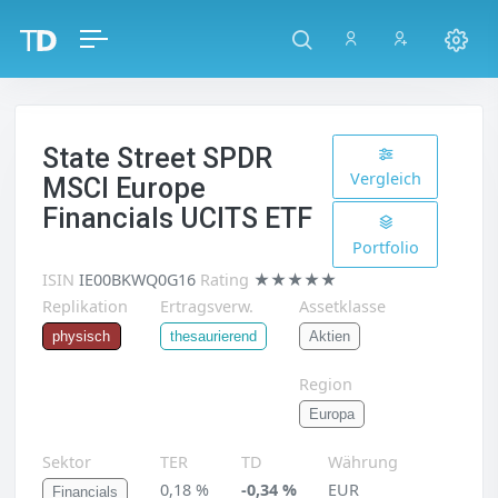
State Street SPDR
Vergleich
MSCI Europe
Financials UCITS ETF
Portfolio
ISIN
IE00BKWQ0G16
Rating
★★★★★
Replikation
Ertragsverw.
Assetklasse
Aktien
physisch
thesaurierend
Region
Europa
Sektor
TER
TD
Währung
0,18 %
-0,34 %
EUR
Financials