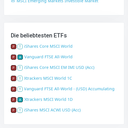
MSCI Emerging Markets Investible Market
Die beliebtesten ETFs
iShares Core MSCI World
P
T
Vanguard FTSE All-World
P
A
iShares Core MSCI EM IMI USD (Acc)
P
T
Xtrackers MSCI World 1C
P
T
Vanguard FTSE All-World - (USD) Accumulating
P
T
Xtrackers MSCI World 1D
P
A
iShares MSCI ACWI USD (Acc)
P
T