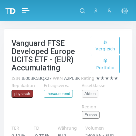
Vanguard FTSE
Vergleich
Developed Europe
UCITS ETF - (EUR)
Accumulating
Portfolio
ISIN
IE00BK5BQX27
WKN
A2PLBK
Rating
★★★★★
Replikation
Ertragsverw.
Assetklasse
Aktien
physisch
thesaurierend
Region
Europa
TER
TD
Währung
Volumen
0,10 %
-0,27 %
EUR
2405 Mio EUR