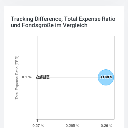
Tracking Difference, Total Expense Ratio
und Fondsgröße im Vergleich
Total Expense Ratio (TER)
0.1 %
A2PLBK
A2PLBK
A1T8FS
A1T8FS
-0.27 %
-0.265 %
-0.26 %