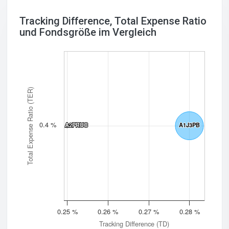
Tracking Difference, Total Expense Ratio
und Fondsgröße im Vergleich
Total Expense Ratio (TER)
0.4 %
A2PRUC
A2PRUC
A1J3PB
A1J3PB
0.25 %
0.26 %
0.27 %
0.28 %
Tracking Difference (TD)