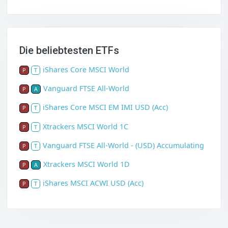
Die beliebtesten ETFs
iShares Core MSCI World
P
T
Vanguard FTSE All-World
P
A
iShares Core MSCI EM IMI USD (Acc)
P
T
Xtrackers MSCI World 1C
P
T
Vanguard FTSE All-World - (USD) Accumulating
P
T
Xtrackers MSCI World 1D
P
A
iShares MSCI ACWI USD (Acc)
P
T