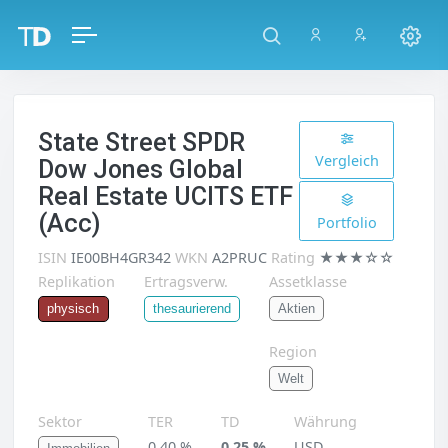
State Street SPDR
Vergleich
Dow Jones Global
Real Estate UCITS ETF
(Acc)
Portfolio
ISIN
IE00BH4GR342
WKN
A2PRUC
Rating
★★★☆☆
Replikation
Ertragsverw.
Assetklasse
Aktien
physisch
thesaurierend
Region
Welt
Sektor
TER
TD
Währung
0,40 %
0,25 %
USD