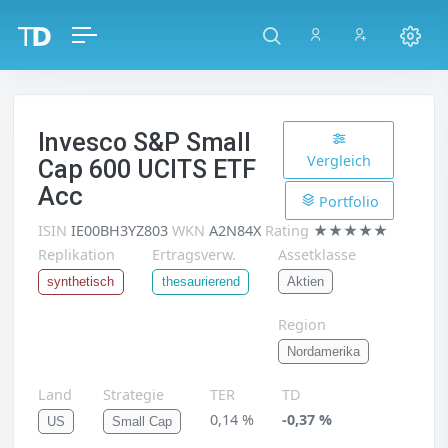
Invesco S&P Small
Vergleich
Cap 600 UCITS ETF
Acc
Portfolio
ISIN
IE00BH3YZ803
WKN
A2N84X
Rating
★★★★★
Replikation
Ertragsverw.
Assetklasse
Aktien
synthetisch
thesaurierend
Region
Nordamerika
Land
Strategie
TER
TD
0,14 %
-0,37 %
US
Small Cap