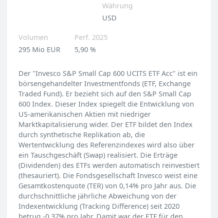
Währung
USD
Volumen
Perf. 2025
295 Mio EUR
5,90 %
Der "Invesco S&P Small Cap 600 UCITS ETF Acc" ist ein
börsengehandelter Investmentfonds (ETF, Exchange
Traded Fund). Er bezieht sich auf den S&P Small Cap
600 Index. Dieser Index spiegelt die Entwicklung von
US-amerikanischen Aktien mit niedriger
Marktkapitalisierung wider. Der ETF bildet den Index
durch synthetische Replikation ab, die
Wertentwicklung des Referenzindexes wird also über
ein Tauschgeschäft (Swap) realisiert. Die Erträge
(Dividenden) des ETFs werden automatisch reinvestiert
(thesauriert). Die Fondsgesellschaft Invesco weist eine
Gesamtkostenquote (TER) von 0,14% pro Jahr aus. Die
durchschnittliche jährliche Abweichung von der
Indexentwicklung (Tracking Difference) seit 2020
betrug -0,37% pro Jahr. Damit war der ETF für den