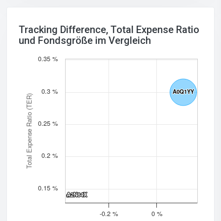
Tracking Difference, Total Expense Ratio
und Fondsgröße im Vergleich
0.35 %
0.3 %
A0Q1YY
A0Q1YY
Total Expense Ratio (TER)
0.25 %
0.2 %
0.15 %
A2N84X
A2N84X
-0.2 %
0 %