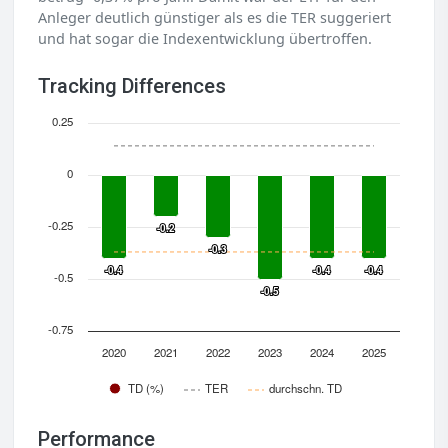
Anleger deutlich günstiger als es die TER suggeriert
und hat sogar die Indexentwicklung übertroffen.
Tracking Differences
0.25
0
-0.25
-0.2
-0.2
-0.3
-0.3
-0.4
-0.4
-0.4
-0.4
-0.4
-0.4
-0.5
-0.5
-0.5
-0.75
2020
2021
2022
2023
2024
2025
TD (%)
TER
durchschn. TD
Performance