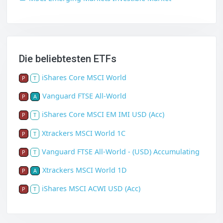
Die beliebtesten ETFs
iShares Core MSCI World
P
T
Vanguard FTSE All-World
P
A
iShares Core MSCI EM IMI USD (Acc)
P
T
Xtrackers MSCI World 1C
P
T
Vanguard FTSE All-World - (USD) Accumulating
P
T
Xtrackers MSCI World 1D
P
A
iShares MSCI ACWI USD (Acc)
P
T