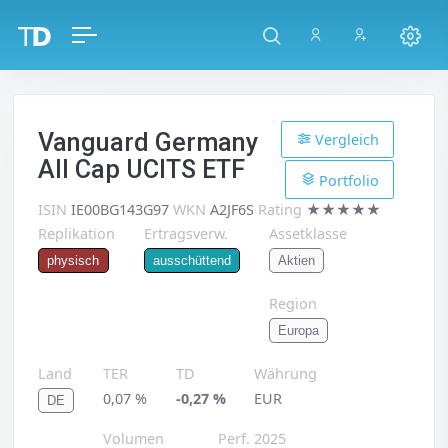
Vanguard Germany
Vergleich
All Cap UCITS ETF
Portfolio
ISIN
IE00BG143G97
WKN
A2JF6S
Rating
★★★★★
Replikation
Ertragsverw.
Assetklasse
Aktien
physisch
ausschüttend
Region
Europa
Land
TER
TD
Währung
0,07 %
-0,27 %
EUR
DE
Volumen
Perf. 2025