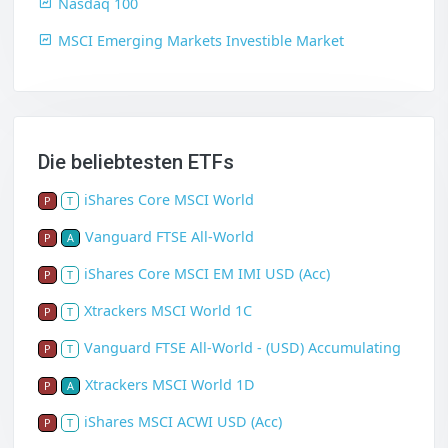
Nasdaq 100
MSCI Emerging Markets Investible Market
Die beliebtesten ETFs
iShares Core MSCI World
P
T
Vanguard FTSE All-World
P
A
iShares Core MSCI EM IMI USD (Acc)
P
T
Xtrackers MSCI World 1C
P
T
Vanguard FTSE All-World - (USD) Accumulating
P
T
Xtrackers MSCI World 1D
P
A
iShares MSCI ACWI USD (Acc)
P
T