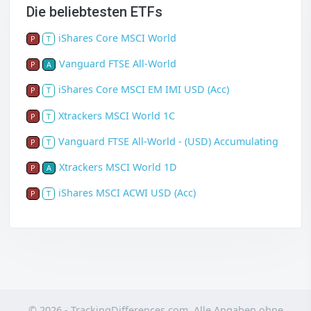
Die beliebtesten ETFs
iShares Core MSCI World
P
T
Vanguard FTSE All-World
P
A
iShares Core MSCI EM IMI USD (Acc)
P
T
Xtrackers MSCI World 1C
P
T
Vanguard FTSE All-World - (USD) Accumulating
P
T
Xtrackers MSCI World 1D
P
A
iShares MSCI ACWI USD (Acc)
P
T
© 2026 - TrackingDifferences.com. Alle Angaben ohne