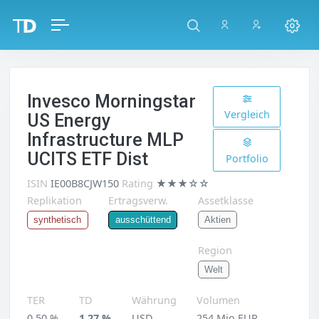
Invesco Morningstar
Vergleich
US Energy
Infrastructure MLP
UCITS ETF Dist
Portfolio
ISIN
IE00B8CJW150
Rating
★★★☆☆
Replikation
Ertragsverw.
Assetklasse
Aktien
synthetisch
ausschüttend
Region
Welt
TER
TD
Währung
Volumen
0,50 %
1,27 %
USD
254 Mio EUR