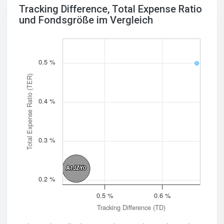
Tracking Difference, Total Expense Ratio
und Fondsgröße im Vergleich
0.5 %
Total Expense Ratio (TER)
0.4 %
0.3 %
A1JZY0
A1JZY0
0.2 %
0.5 %
0.6 %
Tracking Difference (TD)