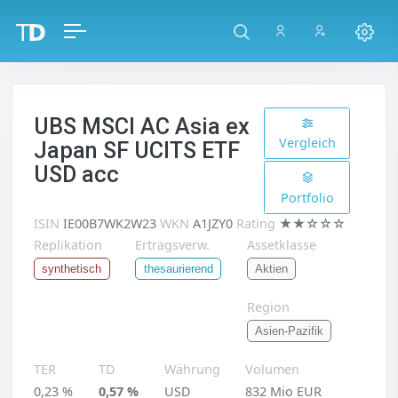
UBS MSCI AC Asia ex
Vergleich
Japan SF UCITS ETF
USD acc
Portfolio
ISIN
IE00B7WK2W23
WKN
A1JZY0
Rating
★★☆☆☆
Replikation
Ertragsverw.
Assetklasse
Aktien
synthetisch
thesaurierend
Region
Asien-Pazifik
TER
TD
Währung
Volumen
0,23 %
0,57 %
USD
832 Mio EUR