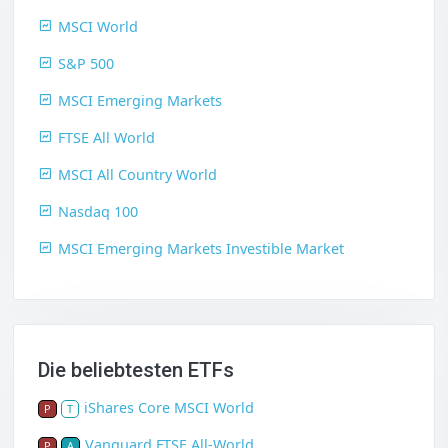
MSCI World
S&P 500
MSCI Emerging Markets
FTSE All World
MSCI All Country World
Nasdaq 100
MSCI Emerging Markets Investible Market
Die beliebtesten ETFs
iShares Core MSCI World
P
T
Vanguard FTSE All-World
P
A