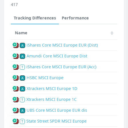
417
Tracking Differences
Performance
Name
iShares Core MSCI Europe EUR (Dist)
P
A
Amundi Core MSCI Europe Dist
P
A
iShares Core MSCI Europe EUR (Acc)
P
T
HSBC MSCI Europe
P
A
Xtrackers MSCI Europe 1D
P
A
Xtrackers MSCI Europe 1C
P
T
UBS Core MSCI Europe EUR dis
P
A
State Street SPDR MSCI Europe
P
T