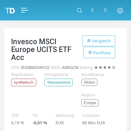
Invesco MSCI
Vergleich
Europe UCITS ETF
Portfolio
Acc
ISIN
IE00B60SWY32
WKN
A0RGCM
Rating
★★★★☆
Replikation
Ertragsverw.
Assetklasse
Aktien
synthetisch
thesaurierend
Region
Europa
TER
TD
Währung
Volumen
0,19 %
-0,01 %
EUR
66 Mio EUR