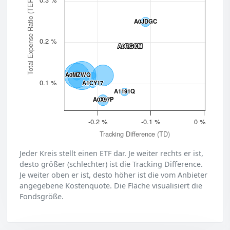
Total Expense Ratio (TER)
A0JDGC
A0JDGC
0.2 %
A0RGCM
A0RGCM
A0MZWQ
A0MZWQ
0.1 %
A1CY17
A1CY17
A1191Q
A1191Q
A0X97P
A0X97P
-0.2 %
-0.1 %
0 %
Tracking Difference (TD)
Jeder Kreis stellt einen ETF dar. Je weiter rechts er ist,
desto größer (schlechter) ist die Tracking Difference.
Je weiter oben er ist, desto höher ist die vom Anbieter
angegebene Kostenquote. Die Fläche visualisiert die
Fondsgröße.