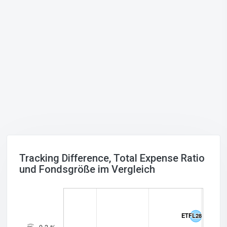
Tracking Difference, Total Expense Ratio
und Fondsgröße im Vergleich
ETFL28
ETFL28
0.3 %