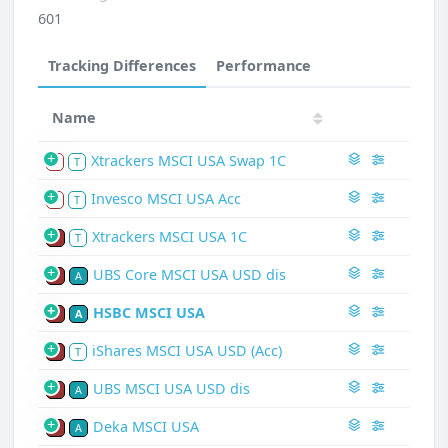
601
Tracking Differences
Performance
Name
Xtrackers MSCI USA Swap 1C
S
T
Invesco MSCI USA Acc
S
T
Xtrackers MSCI USA 1C
P
T
UBS Core MSCI USA USD dis
P
A
HSBC MSCI USA
P
A
iShares MSCI USA USD (Acc)
P
T
UBS MSCI USA USD dis
P
A
Deka MSCI USA
P
A