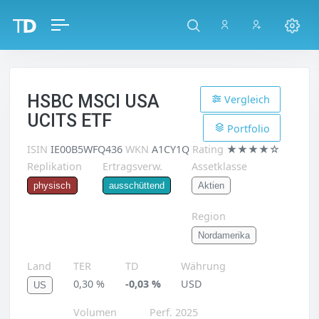
HSBC MSCI USA
Vergleich
UCITS ETF
Portfolio
ISIN
IE00B5WFQ436
WKN
A1CY1Q
Rating
★★★★☆
Replikation
Ertragsverw.
Assetklasse
Aktien
physisch
ausschüttend
Region
Nordamerika
Land
TER
TD
Währung
0,30 %
-0,03 %
USD
US
Volumen
Perf. 2025