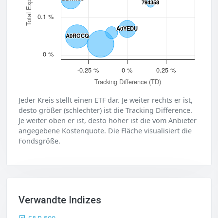
794358
794358
0.1 %
A0YEDU
A0YEDU
A0RGCQ
A0RGCQ
0 %
-0.25 %
0 %
0.25 %
Tracking Difference (TD)
Jeder Kreis stellt einen ETF dar. Je weiter rechts er ist,
desto größer (schlechter) ist die Tracking Difference.
Je weiter oben er ist, desto höher ist die vom Anbieter
angegebene Kostenquote. Die Fläche visualisiert die
Fondsgröße.
Verwandte Indizes