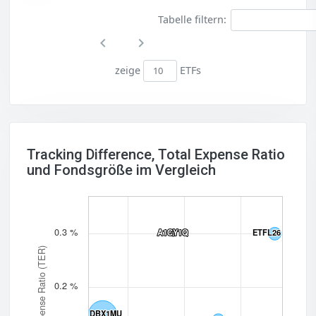
Tabelle filtern:
zeige
ETFs
Tracking Difference, Total Expense Ratio
und Fondsgröße im Vergleich
0.3 %
A1CY1Q
A1CY1Q
ETFL26
ETFL26
Total Expense Ratio (TER)
0.2 %
DBX1MU
DBX1MU