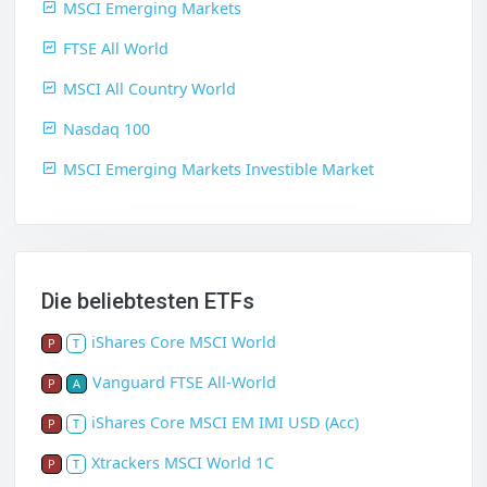
MSCI Emerging Markets
FTSE All World
MSCI All Country World
Nasdaq 100
MSCI Emerging Markets Investible Market
Die beliebtesten ETFs
iShares Core MSCI World
P
T
Vanguard FTSE All-World
P
A
iShares Core MSCI EM IMI USD (Acc)
P
T
Xtrackers MSCI World 1C
P
T